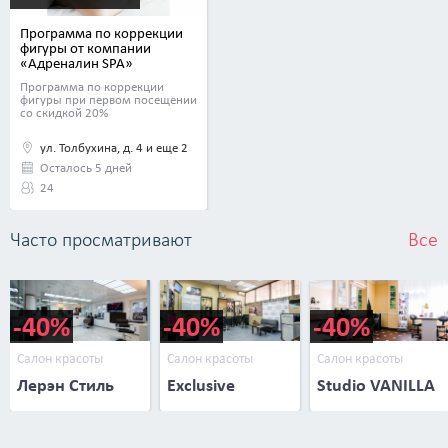
Программа по коррекции
фигуры от компании
«Адреналин SPA»
Программа по коррекции
фигуры при первом посещении
со скидкой 20%
ул. Толбухина, д. 4 и еще 2
Осталось 5 дней
24
Часто просматривают
Все
-40%
-40%
-40%
Салон красоты
Салон красоты
Салон красоты
Лерэн Стиль
Exclusive
Studio VANILLA