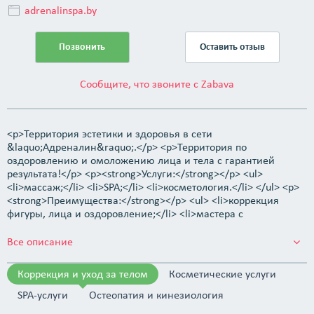
adrenalinspa.by
Позвонить
Оставить отзыв
Сообщите, что звоните с Zabava
<p>Территория эстетики и здоровья в сети
&laquo;Адреналин&raquo;.</p> <p>Территория по
оздоровлению и омоложению лица и тела с гарантией
результата!</p> <p><strong>Услуги:</strong></p> <ul>
<li>массаж;</li> <li>SPA;</li> <li>косметология.</li> </ul> <p>
<strong>Преимущества:</strong></p> <ul> <li>коррекция
фигуры, лица и оздоровление;</li> <li>мастера с
медицинским образованием и опытом;</li> <li>сохраняем
здоровье и красоту уже 6 лет.</li> </ul>
Все описание
Коррекция и уход за телом
Косметические услуги
SPA-услуги
Остеопатия и кинезиология