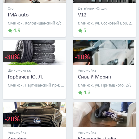
Сто
Детейлинг-Студия
IMA auto
V12
г.Минск, Колодищанский с/с, д. 82
г.Минск, ул. Сосновый Бор, д. 2
4.9
5
-30%
-10%
Шиномонтаж
Автомойка
Горбачёв Ю. Л.
Сивый Мерин
г.Минск, Партизанский пр-т, д. 4в
г.Минск, ул. Притыцкого, 2/3
4.3
-20%
Автомойка
Автомойка
Aquabox
Megapolis studio