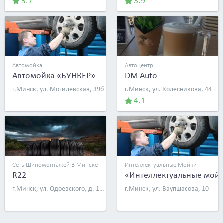
3.7
3.9
Автомойка
Автоцентр
Автомойка «БУНКЕР»
DM Auto
г.Минск, ул. Могилевская, 39б
г.Минск, ул. Колесникова, 44
4.1
Сеть Шиномонтажей В Минске
Интеллектуальные Мойки
R22
«Интеллектуальные мой
г.Минск, ул. Одоевского, д. 113
г.Минск, ул. Ваупшасова, 10