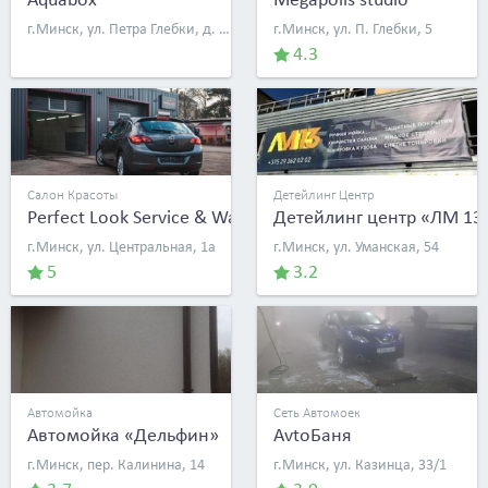
г.Минск, ул. Петра Глебки, д. 15а
г.Минск, ул. П. Глебки, 5
4.3
Салон Красоты
Детейлинг Центр
Perfect Look Service & Wash
Детейлинг центр «ЛМ 13
г.Минск, ул. Центральная, 1а
г.Минск, ул. Уманская, 54
5
3.2
Автомойка
Сеть Автомоек
Автомойка «Дельфин»
AvtoБаня
г.Минск, пер. Калинина, 14
г.Минск, ул. Казинца, 33/1