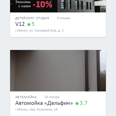
-10%
Экономь
с нами
3 отзыва
ДЕТЕЙЛИНГ-СТУДИЯ
V12
5
г.Минск, ул. Сосновый Бор, д. 2
33 отзыва
АВТОМОЙКА
Автомойка «Дельфин»
3.7
г.Минск, пер. Калинина, 14