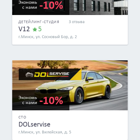
-10%
Экономь
с нами
3 отзыва
ДЕТЕЙЛИНГ-СТУДИЯ
V12
5
г.Минск, ул. Сосновый Бор, д. 2
-10%
Экономь
с нами
СТО
DOLservise
г.Минск, ул. Вилейская, д. 5