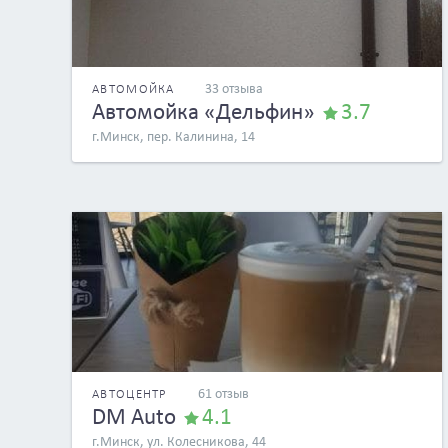
33 отзыва
АВТОМОЙКА
Автомойка «Дельфин»
3.7
г.Минск, пер. Калинина, 14
61 отзыв
АВТОЦЕНТР
DM Auto
4.1
г.Минск, ул. Колесникова, 44