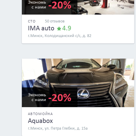
-20%
Экономь
с нами
50 отзывов
СТО
IMA auto
4.9
г.Минск, Колодищанский с/с, д. 82
-20%
Экономь
с нами
АВТОМОЙКА
Aquabox
г.Минск, ул. Петра Глебки, д. 15а