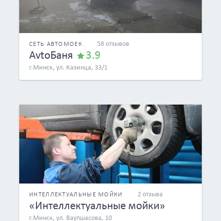
58 отзывов
СЕТЬ АВТОМОЕК
AvtoБаня
3.9
г.Минск, ул. Казинца, 33/1
2 отзыва
ИНТЕЛЛЕКТУАЛЬНЫЕ МОЙКИ
«Интеллектуальные мойки»
г.Минск, ул. Ваупшасова, 10