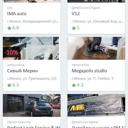
Сто
Детейлинг-Студия
IMA auto
V12
г.Минск, Колодищанский с/с, д. 82
г.Минск, ул. Сосновый Бор, д. 2
4.9
5
-10%
Автомойка
Автомойка
Сивый Мерин
Megapolis studio
г.Минск, ул. Притыцкого, 2/3
г.Минск, ул. П. Глебки, 5
4.3
4.3
Салон Красоты
Детейлинг Центр
Perfect Look Service & Wash
Детейлинг центр «ЛМ 13