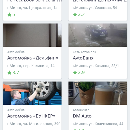
г.Минск, ул. Центральная, 1а
г.Минск, ул. Уманская, 54
5
3.2
Автомойка
Сеть Автомоек
Автомойка «Дельфин»
AvtoБаня
г.Минск, пер. Калинина, 14
г.Минск, ул. Казинца, 33/1
3.7
3.9
Автомойка
Автоцентр
Автомойка «БУНКЕР»
DM Auto
г.Минск, ул. Могилевская, 39б
г.Минск, ул. Колесникова, 44