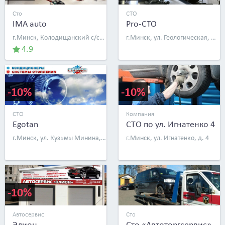
Сто
СТО
IMA auto
Pro-CTO
г.Минск, Колодищанский с/с, д. 82
г.Минск, ул. Геологическая, д. 59
4.9
-10%
-10%
СТО
Компания
Egotan
СТО по ул. Игнатенко 4
г.Минск, ул. Кузьмы Минина, д. 21, к. 2, бокс 2
г.Минск, ул. Игнатенко, д. 4
-10%
Автосервис
Сто
Элион
Сто «Автоторгсервис»