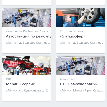
Автостанция По Ремонту Грузовых Автомобилей
Сто, Шиномонтаж
Автостанция по ремонту грузовых автомобилей «Шик
«5 атмосфер»
г.Минск, д. Большое Стиклево, 58а
г.Минск, д. Большое Стиклево
СТО
Автосервис
Марлин-сервис
СТО Самохваловичи
г.Минск, ул. Куприянова, д. 2
г.Минск, Минский р-н, Самохваловичский с/с, аг. Самохваловичи, ул. Атолинская, д. 1