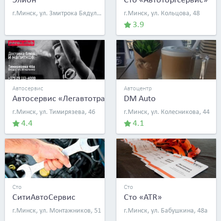
г.Минск, ул. Змитрока Бядули, д. 13
г.Минск, ул. Кольцова, 48
3.9
Автосервис
Автоцентр
Автосервис «Легавтотранс»
DM Auto
г.Минск, ул. Тимирязева, 46
г.Минск, ул. Колесникова, 44
4.4
4.1
Сто
Сто
СитиАвтоСервис
Сто «ATR»
г.Минск, ул. Монтажников, 51
г.Минск, ул. Бабушкина, 48а