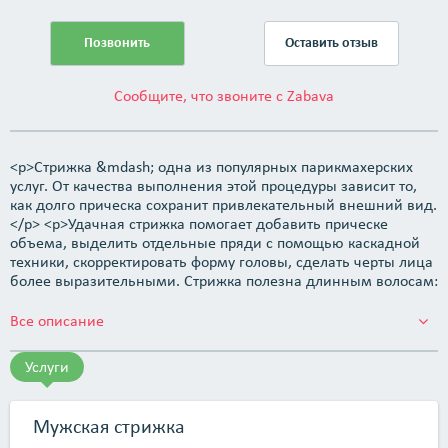
Позвонить
Оставить отзыв
Сообщите, что звоните с Zabava
<p>Стрижка &mdash; одна из популярных парикмахерских
услуг. От качества выполнения этой процедуры зависит то,
как долго прическа сохранит привлекательный внешний вид.
</p> <p>Удачная стрижка помогает добавить прическе
объема, выделить отдельные пряди с помощью каскадной
техники, скорректировать форму головы, сделать черты лица
более выразительными. Стрижка полезна длинным волосам:
для их здоровья и красоты следует регулярно избавляться от
секущихся кончиков.</p> <p>Сегодня в моде и короткие, и
Все описание
длинные волосы. Экспериментируйте и выбирайте то, что
нравится и подходит именно вам!</p> <p>Мужские стрижки
Услуги
сегодня отличаются невероятным многообразием. Если
раньше им был присущ консерватизм, то теперь каждый
сезон появляются новые модели. Мужских причесок
Мужская стрижка
придумано огромное множество: модельные, креативные и,