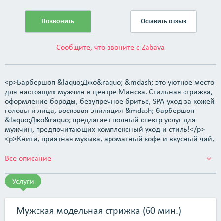
Позвонить
Оставить отзыв
Сообщите, что звоните с Zabava
<p>Барбершоп &laquo;Джо&raquo; &mdash; это уютное место
для настоящих мужчин в центре Минска. Стильная стрижка,
оформление бороды, безупречное бритье, SPA-уход за кожей
головы и лица, восковая эпиляция &mdash; барбершоп
&laquo;Джо&raquo; предлагает полный спектр услуг для
мужчин, предпочитающих комплексный уход и стиль!</p>
<p>Книги, приятная музыка, ароматный кофе и вкусный чай,
Wi-Fi, удобные диваны и кресла &mdash; здесь есть всё,
чтобы провести время с комфортом и пользой!</p>
Все описание
<p>Барбершоп находится в самом центре Минска, в пяти
минутах от вокзала. Это территория успешных и модных
Услуги
людей, шагающих в ногу со временем. Здесь вы узнаете, как
с помощью грамотно подобранной стрижки и прически
можно изменить свой имидж, не теряя при этом
Мужская модельная стрижка (60 мин.)
индивидуальности!</p> <p>Мы первый доступный