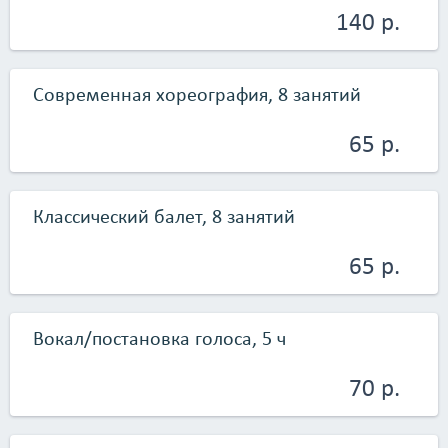
140 р.
и творчества &laquo;Брайтис&raquo; работают
квалифицированные, внимательные и дружелюбные
специалисты, обладающие серьезным опытом работы с
детьми и истинной любовью к своей профессии. Каждый из
Современная хореография, 8 занятий
них стремится найти общий язык с каждым учеником,
сформировать живой интерес и вдохновить ребят на
усвоение новых знаний.</p>
65 р.
Классический балет, 8 занятий
65 р.
Вокал/постановка голоса, 5 ч
70 р.