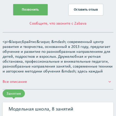
Позвонить
Оставить отзыв
Сообщите, что звоните с Zabava
<p>&laquo;Брайтис&raquo; &mdash; современный центр
развития и творчества, основанный в 2013 году, предлагает
обучение и развитие по разнообразным направлениям для
детей, подростков и взрослых. Дружелюбная и уютная
обстановка, профессиональные и внимательные педагоги,
разнообразные направления занятий, современные техники
и авторские методики обучения &mdash; здесь каждый
сможет увлекательно провести время, получить новые
знания и открыть в себе таланты.</p> <p>Наши дети
Все описание
являются лауреатами 1, 2, 3 степеней многих
международных конкурсов. Принимают участие в сьемках
Занятия
рекламы, телевизионных передач. Мы владеем
собственным шоу-румом проката сценических и вечерних
костюмов для детей. Мы являемся организаторами
Модельная школа, 8 занятий
конкурсов в Минске, организаторами фотосессий для
белорусской брендовой одежды.</p> <p>В центре развития