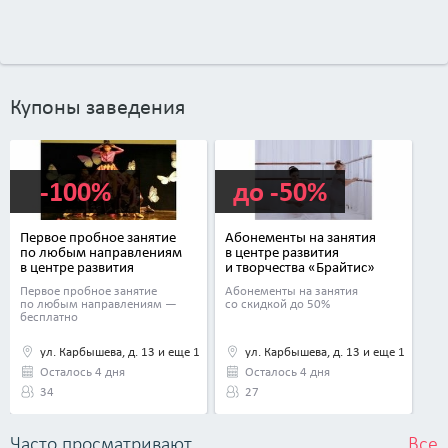
Купоны заведения
-100%
до -50%
Первое пробное занятие
Абонементы на занятия
по любым направлениям
в центре развития
в центре развития
и творчества «Брайтис»
и творчества «Брайтис»
Первое пробное занятие
Абонементы на занятия
по любым направлениям —
со скидкой до 50%
бесплатно
ул. Карбышева, д. 13 и еще 1
ул. Карбышева, д. 13 и еще 1
Осталось 4 дня
Осталось 4 дня
34
27
Часто просматривают
Все