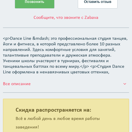
Позвонить
Оставить отзыв
Сообщите, что звоните с Zabava
<p>Dance Line &mdash; это профессиональная студия танцев,
йоги и фитнеса, в которой представлено более 10 разных
направлений. Здесь комфортные условия для занятий,
талантливые преподаватели и дружеская атмосфера.
Ученики школы участвуют в турнирах, фестивалях и
танцевальных баттлах по всему миру.</p> <p>Студия Dance
Line оформлена в ненавязчивых цветовых оттенках,
использованы натуральные материалы. Зал для занятий
просторный и светлый, установлены большие зеркала и
Все описание
хромированные танцевальные станки. В студии много места,
окна с живописным видом, высокие потолки &mdash; все это
дарит ощущение гармонии, легкости и воздушности. Здесь
душевная и вдохновляющая атмосфера.</p> <p>В Dance Line
Скидка распространяется на:
работают практикующие танцоры с профильным
образованием, профессиональные спортсмены, чемпионы и
Всё в любой день в любое время работы
мастера спорта. Это талантливые педагоги, которые умеют
заведения!
находить подход к любому ученику.</p> <p><strong>В студии