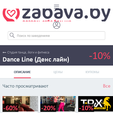
-10%
Студия танца, йоги и фитнеса
Dance Line (Денс лайн)
ОПИСАНИЕ
ЦЕНЫ
КУПОНЫ
Часто просматривают
Все
-60%
-20%
-10%