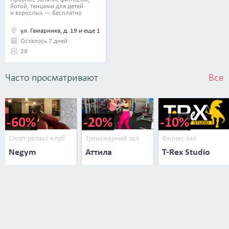
йогой, танцами для детей
и взрослых — бесплатно
ул. Гамарника, д. 19 и еще 1
Осталось 7 дней
28
Часто просматривают
Все
-60%
-20%
-10%
Спорт-релакс-клуб
Тренажерный зал
Фитнес-зал
Negym
Аттила
T-Rex Studio