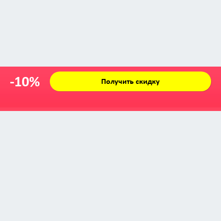
-10%
Получить скидку
Zabava © 2009 - 2026
info@zabava.by
КАТАЛОГ
КУПОНЫ
КАК ЭТО РАБОТАЕТ