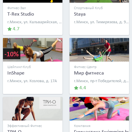
Фитнес-Зал
Спортивный Клуб
T-Rex Studio
Staya
г.Минск, ул. Кальварийская, д. 1
г.Минск, ул. Тимирязева, д. 9, эт. 3
4.7
-10%
Шейпинг-Клуб
Фитнес-Центр
InShape
Мир фитнеса
г.Минск, ул. Козлова, д. 17А
г.Минск, пр-т Победителей, д. 20/1
4.4
Эффективный Фитнес
Компания
ТРИ-О
Гимнастика Swimming.by