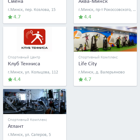
Смена
Аква-Минск
г.Минск, пер. Козлова, 15
г.Минск, пр-т Рокоссовского, 44
4.7
4.4
Спортивный Центр
Спортивный Комплекс
Клуб Тенниса
Life City
г.Минск, ул. Кольцова, 112
г.Минск, д. Валерьяново
4.4
4.7
Спортивный Комплекс
Атлант
г.Минск, ул. Саперов, 5