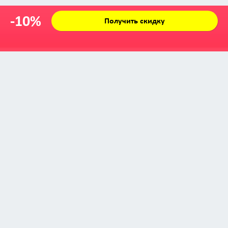
-10%
Получить скидку
Zabava © 2009 - 2026
info@zabava.by
КАТАЛОГ
КУПОНЫ
КАК ЭТО РАБОТАЕТ
ИНСТА-ЛЕНТА
О ПРОЕКТЕ
БИЗНЕСУ