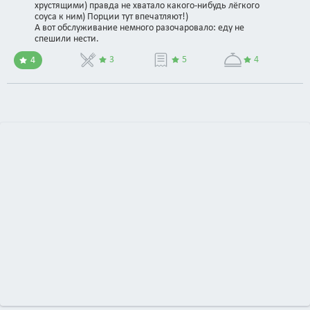
хрустящими) правда не хватало какого-нибудь лёгкого
соуса к ним) Порции тут впечатляют!)
А вот обслуживание немного разочаровало: еду не
спешили нести.
3
5
4
4