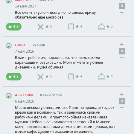
0
14 мая 2017
Всё очень вкусно и доступно по ценам, приду
обязательно ещё много раз
5
4
5
4.8
Елена
Ученик
0
7 мая 2016
Были с ребёнком, порадовало, что предложили
карандаши и разукрашки. Могу отметить уютные
диванчики. Кухня обычная.
5
4
4
4.3
Анжелика
Юный герой
0
6 мая 2016
Место весьма уютное, милое. Приятно проводить здесь
время как в компании, так и занимаясь своими
рабочими делами. Играет спокойная ненавязчивая
музыка. Небольшое количество заведений в Минске
могут порадовать такими демократичными ценами, как
в этом кафе. Драники оказались вкусными,