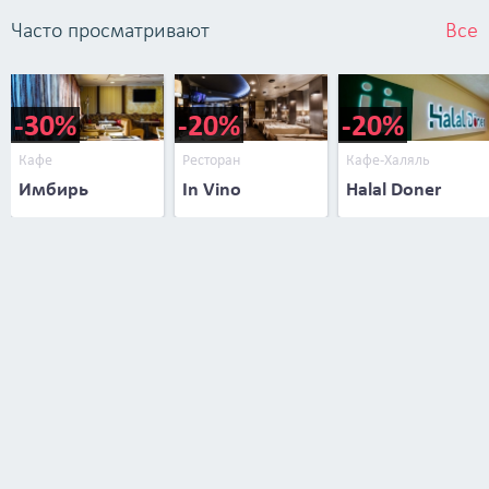
Часто просматривают
Все
-30%
-20%
-20%
Кафе
Ресторан
Кафе-Халяль
Имбирь
In Vino
Halal Doner