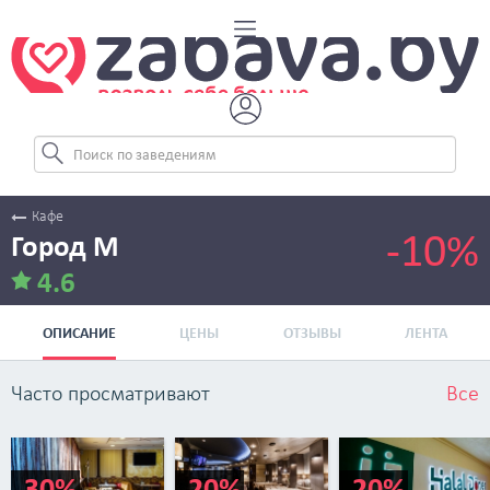
Кафе
-10%
Город М
4.6
ОПИСАНИЕ
ЦЕНЫ
ОТЗЫВЫ
ЛЕНТА
Часто просматривают
Все
-30%
-20%
-20%