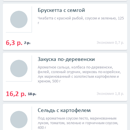
постоянная акция: каждый 5&nbsp;кофе с собой &mdash;
Брускетта с семгой
бесплатно. Если вы периодически обедаете на сумму свыше
10 рублей, то каждое 7&nbsp;горячее будет бесплатным.</p>
Чиабатта с красной рыбой, соусом и зеленью, 125
<p>Есть бесплатный Wi-Fi и зал для некурящих людей.</p>
г
6,3 р.
Экономия 0,7 р.
7 р.
Закуска по-деревенски
Ароматное сальце, колбаса по-деревенски,
филей, соленый огурчик, морковь по-корейски,
лук маринованный с золотистым картофелем и
хреном, 500 г
16,2 р.
Экономия 1,8 р.
18 р.
Сельдь с картофелем
Под ароматным соусом песто, маринованным
луком, томатом, зеленью и горчичным соусом,
400 г