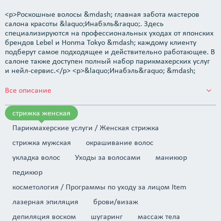
<p>Роскошные волосы &mdash; главная забота мастеров
салона красоты &laquo;Инабэль&raquo;. Здесь
специализируются на профессиональных уходах от японских
брендов Lebel и Honma Tokyo &mdash; каждому клиенту
подберут самое подходящее и действительно работающее. В
салоне также доступен полный набор парикмахерских услуг
и нейл-сервис.</p> <p>&laquo;Инабэль&raquo; &mdash;
место, где умеют заботиться о волосах по-настоящему.
Японская косметика Lebel выбрана неслучайно, ведь она
Все описание
зарекомендовала себя во всем мире как очень эффективная.
Суть ухода заключается не только в возвращении блеска,
стрижка женская
гладкости и внешней красоты волосам. На первом месте
&mdash; восстановление здоровья волос, которое
Парикмахерские услуги / Женская стрижка
начинается с кожи головы.&nbsp;</p> <p>Каждый мастер
стрижка мужская
окрашивание волос
салона проходит обучение на студийных семинарах от Lebel
&mdash; в них есть теоретическая и практическая части,
укладка волос
Уходы за волосами
маникюр
после чего идет экзамен.</p> <p><strong>Парикмахерский
педикюр
зал.</strong><br /> Стрижки и прически. В
&laquo;Инабэль&raquo; делают все виды стрижек, укладок и
косметология / Программы по уходу за лицом Item
причесок, как женских, так и мужских, и детских.</p>
<p>Окрашивание. Красители бренда Lеbel позволяют
лазерная эпиляция
брови/визаж
получить именно тот оттенок, который нужен вам &mdash;
депиляция воском
шугаринг
массаж тела
готовой палитры нет, формулу смешивают персонально для