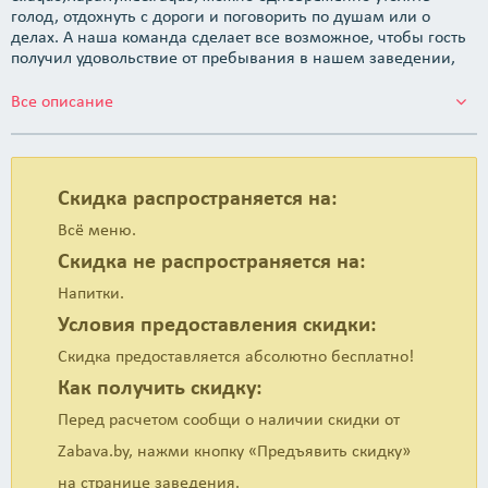
голод, отдохнуть с дороги и поговорить по душам или о
делах. А наша команда сделает все возможное, чтобы гость
получил удовольствие от пребывания в нашем заведении,
чтобы у него появлялось желание возвращаться сюда снова
и снова со своими друзьями, коллегами и родственниками.
Все описание
</p>
Скидка распространяется на:
Всё меню.
Скидка не распространяется на:
Напитки.
Условия предоставления скидки:
Скидка предоставляется абсолютно бесплатно!
Как получить скидку:
Перед расчетом сообщи о наличии скидки от
Zabava.by, нажми кнопку «Предъявить скидку»
на странице заведения.