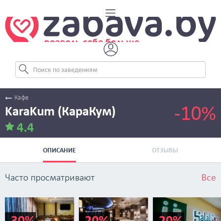
Кафе
-10%
KaraKum (КараКум)
4.4
ОПИСАНИЕ
ОТЗЫВЫ
Часто просматривают
Все
-30%
-20%
-20%