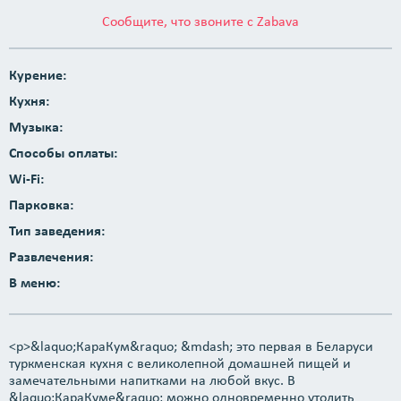
Сообщите, что звоните с Zabava
Курение:
Кухня:
Музыка:
Способы оплаты:
Wi-Fi:
Парковка:
Тип заведения:
Развлечения:
В меню:
<p>&laquo;КараКум&raquo; &mdash; это первая в Беларуси
туркменская кухня с великолепной домашней пищей и
замечательными напитками на любой вкус. В
&laquo;КараКуме&raquo; можно одновременно утолить