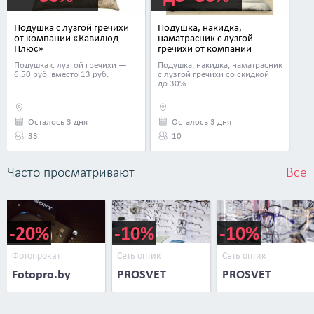
Подушка с лузгой гречихи
Подушка, накидка,
от компании «Кавилюд
наматрасник с лузгой
Плюс»
гречихи от компании
«Кавилюд Плюс»
Подушка с лузгой гречихи —
Подушка, накидка, наматрасник
6,50 руб. вместо 13 руб.
с лузгой гречихи со скидкой
до 30%
Осталось 3 дня
Осталось 3 дня
33
10
Часто просматривают
Все
-20%
-10%
-10%
Фотопрокат
Сеть оптик
Сеть оптик
Fotopro.by
PROSVET
PROSVET