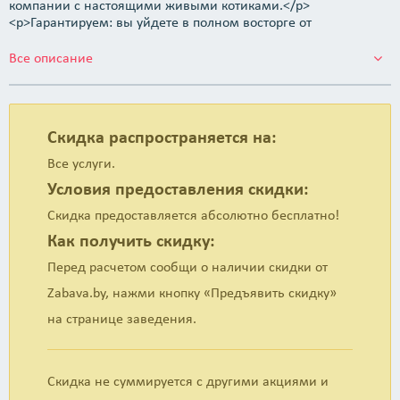
компании с настоящими живыми котиками.</p>
<p>Гарантируем: вы уйдете в полном восторге от
многообразия и красоты. Дети увидят море необычного и
еще больше обогатят свое воображение. Гости и друзья
Все описание
скажут спасибо.</p> <p>Примерно в 20 странах мира
имеются похожие объекты, где котики &mdash; главные
герои.</p> <p><strong>Но галерея &laquo;Котовасия&raquo;
уникальна по совокупности качеств:</strong></p> <ul>
Скидка распространяется на:
<li>размер коллекции &mdash; более 6600 экспонатов,</li>
<li>суммарная художественная ценность экспонатов &mdash;
Все услуги.
9 баллов из 10,</li> <li>количество представленных стран
Условия предоставления скидки:
&mdash; 86,</li> <li>количество представленных видов
декоративно-прикладного искусства и техник исполнения,
Скидка предоставляется абсолютно бесплатно!
разнообразие назначения предметов &mdash; около 40,</li>
Как получить скидку:
<li>количество используемых материалов &mdash; около 75,
</li> <li>количество авторов с мировыми именами &mdash;
Перед расчетом сообщи о наличии скидки от
около 400.</li> </ul> <p>Мы настолько хорошо владеем
Zabava.by, нажми кнопку «Предъявить скидку»
темой музеев, галерей и других объектов с котиками, и
настолько уверены в уникальности своей галереи, что
на странице заведения.
объявляем награду в 5 тыс. руб. тому, кто найдет на нашей
Планете, например, даже через Интернет, более значимый
художественный публичный объект по теме котов. Условия
получения награды узнайте, посетив
Скидка не суммируется с другими акциями и
&laquo;Котовасию&raquo;.</p>