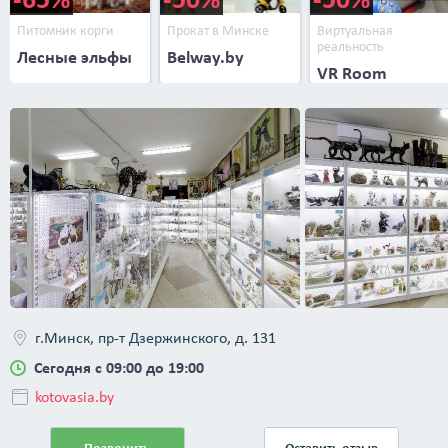
Питомник корги
Прокат в Минске
Виртуальная
реальность
Лесные эльфы
Belway.by
VR Room
Underground
г.Минск, пр-т Дзержинского, д. 131
Сегодня с 09:00 до 19:00
kotovasia.by