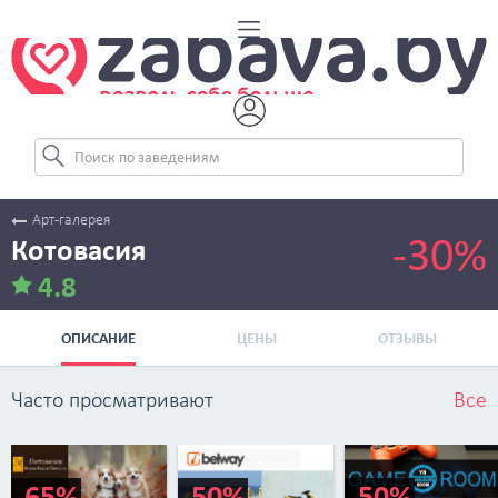
Арт-галерея
-30%
Котовасия
4.8
ОПИСАНИЕ
ЦЕНЫ
ОТЗЫВЫ
Часто просматривают
Все
-65%
-50%
-50%