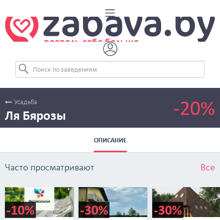
-20%
Усадьба
Ля Бярозы
ОПИСАНИЕ
Часто просматривают
Все
-10%
-30%
-30%