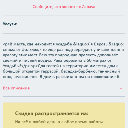
Сообщите, что звоните с Zabava
Услуги:
<p>В месте, где находится усадьба &laquo;Ля Бярозы&raquo;
снимают фильмы, что еще раз подтверждает уникальность и
красоту этих мест. Всю эту природную прелесть дополняет
свежий и чистый воздух. Река Березина в 50 метрах от
Усадьбы!</p> <p>Для гостей на территории имеется дом с
большой открытой террасой, беседка-барбекю, теннисный
стол, велосипеды. В доме, рассчитанном на проживание 6
человек:</p> <ul> <li>Комната площадью 35 квадратных
метров с печью и камином</li> <li>Оборудованная кухня с
Все описание
газовой плитой, холодильником, микроволновкой и посудой.
Здесь можно самостоятельно готовить свои любимые
блюда. У местных можно купить сельскохозяйственную
продукцию: мед, молоко и другие продукты.</li>
Скидка распространяется на:
<li>Небольшая комната с печью&nbsp;</li> <li>Баня</li>
<li>Санузел</li> <li>Интернет.</li> </ul> <p>Отдых в
На всё в любой день в любое время работы
Беларуси&nbsp;на реке Березине &ndash; это отличная