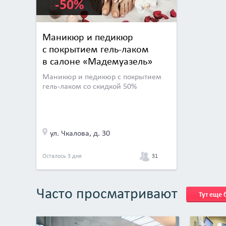
-50%
Маникюр и педикюр
с покрытием гель-лаком
в салоне «Мадемуазель»
Маникюр и педикюр с покрытием
гель-лаком со скидкой 50%
ул. Чкалова, д. 30
31
Осталось 3 дня
Часто просматривают
Тут еще