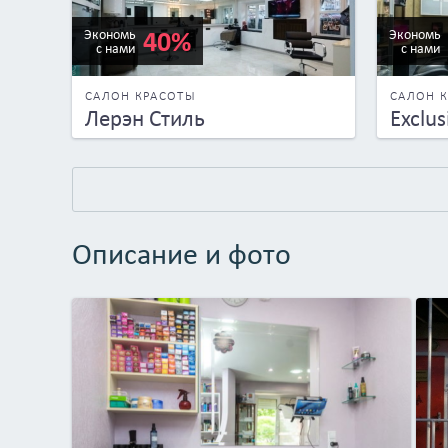
40%
Экономь
Экономь
с нами
с нами
САЛОН КРАСОТЫ
САЛОН 
Лерэн Стиль
Exclus
Описание и фото