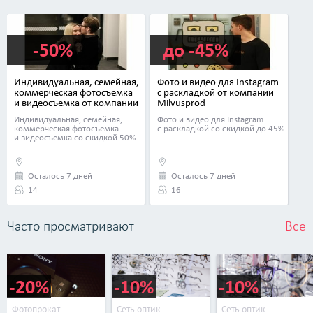
-50%
до -45%
Индивидуальная, семейная,
Фото и видео для Instagram
коммерческая фотосъемка
с раскладкой от компании
и видеосъемка от компании
Milvusprod
Milvusprod
Индивидуальная, семейная,
Фото и видео для Instagram
коммерческая фотосъемка
с раскладкой со скидкой до 45%
и видеосъемка со скидкой 50%
Осталось 7 дней
Осталось 7 дней
14
16
Часто просматривают
Все
-20%
-10%
-10%
Фотопрокат
Сеть оптик
Сеть оптик