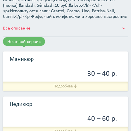
(пилка) &mdash; 5&ndash;10 руб.&nbsp;</li> </ul>
<p>Используются лаки: Grattol, Cosmo, Uno, Patrisa-Nail,
Canni.</p> <p>Кофе, чай с конфетками и хорошее настроение
включено.<br /> Буду рада видеть Вас в числе моих
клиентов!</p>
Все описание
Ногтевой сервис
Маникюр
30 – 40 р.
Подробнее ↓
Педикюр
40 – 60 р.