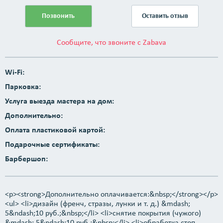
Позвонить
Оставить отзыв
Сообщите, что звоните с Zabava
Wi-Fi:
Парковка:
Услуга выезда мастера на дом:
Дополнительно:
Оплата пластиковой картой:
Подарочные сертификаты:
Барбершоп:
<p><strong>Дополнительно оплачивается:&nbsp;</strong></p>
<ul> <li>дизайн (френч, стразы, лунки и т. д.) &mdash;
5&ndash;10 руб.;&nbsp;</li> <li>снятие покрытия (чужого)
&mdash; 5&ndash;10 руб.;&nbsp;</li> <li>обработка стоп