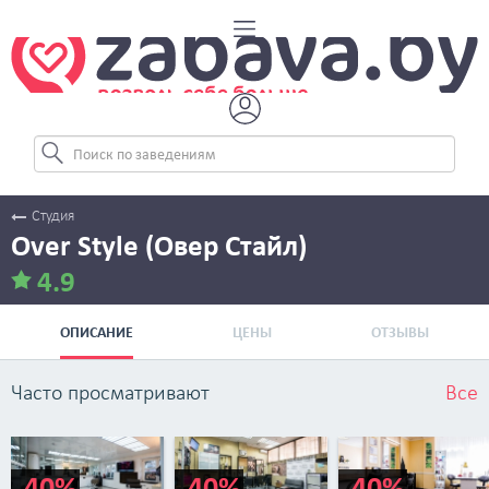
Студия
Over Style (Овер Стайл)
4.9
ОПИСАНИЕ
ЦЕНЫ
ОТЗЫВЫ
Часто просматривают
Все
-40%
-40%
-40%