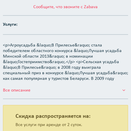
Сообщите, что звоните с Zabava
Услуги:
<p>Агроусадьба &laquo;В Прилесье&raquo; стала
победителем областного конкурса &laquo;Лучшая усадьба
Минской области 2013&raquo; в номинации
&laquo;Гостеприимство&raquo;.</p> <p>Сельская усадьба
&laquo;В Прилесье&raquo; в 2008 году выиграла
специальный приз в конкурсе &laquo;Лучшая усадьба&raquo;
как самая популярная у туристов Беларуси. В 2009 году
агроусадьба &laquo;В Прилесье&raquo; победила в
номинации &laquo;Гостеприимство&raquo; в том же
Все описание
конкурсе!</p> <p>А на подведении итогов на Республике
наша усадьба получила диплом от артистки и певицы
Ларисы Грибалевой за привлечение молодежи к отдыху в
белорусской деревне.</p> <p>На территории сельской
Скидка распространяется на:
усадьбы находится 3 больших гостевых дома. В двух- и
трехуровневых комфортабельных коттеджах есть по 4
Все услуги при аренде от 2 суток.
спальни (по 12 спальных мест), танцполу, банкетному залу,