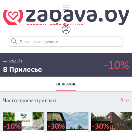
-10%
Усадьба
В Прилесье
ОПИСАНИЕ
Часто просматривают
Все
-10%
-30%
-30%