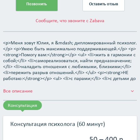
Позвонить
Оставить отзыв
Сообщите, что звоните с Zabava
<p>Меня зовут Юлия, я &mdash; дипломированный психолог.
</p> <p>Умею быть максимально поддерживающей.</p> <p>
<strong>Помогу вам:</strong></p> <ul> <li>жить в гармонии с
собой;</li> <li>самореализоваться, найти предназначение;
</li> <li>наладить отношения с любимыми, близкими;</li>
<li>пережить разрыв отношений.</li> </ul> <p><strong>НЕ
работаю:</strong></p> <ul> <li>с парами;</li> <li>с детьми до
17 лет;</li> <li>с расстройством пищевого поведения;</li>
<li>с химическими зависимостями.</li> </ul>
Все описание
<p>Консультации провожу по адресу: г. Минск, ул. Макаенка,
д. 12а или online (Skype, WhatsApp, Telegram).</p>
Консультация
Консультация психолога (60 минут)
50 – 400 р.