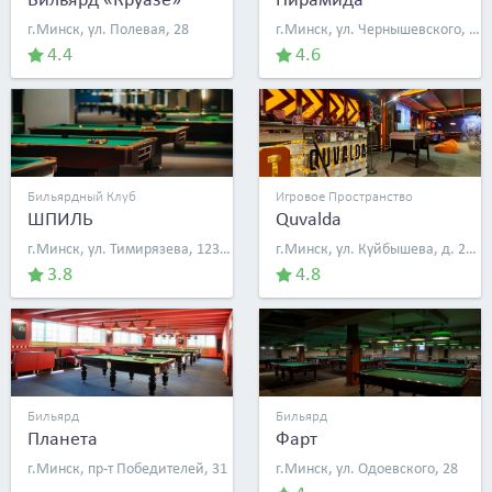
г.Минск, ул. Полевая, 28
г.Минск, ул. Чернышевского, д. 10а
4.4
4.6
Бильярдный Клуб
Игровое Пространство
ШПИЛЬ
Quvalda
г.Минск, ул. Тимирязева, 123/2
г.Минск, ул. Куйбышева, д. 22 (6 корпус завода «Горизонт», 1 эт., пом. 122)
3.8
4.8
Бильярд
Бильярд
Планета
Фарт
г.Минск, пр-т Победителей, 31
г.Минск, ул. Одоевского, 28