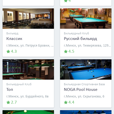
4
Бильярд
Бильярдный Клуб
Классик
Русский бильярд
г.Минск, ул. Петруся Бровки, 8а
г.Минск, ул. Тимирязева, 129/1
4.3
4.5
Бильярдный Клуб
Бильярдная Спортивная База
Топ
NOGA Pool House
г.Минск, ул. Бурдейного, 6в
г.Минск, ул. Скрыганова, 6
2.7
4.4