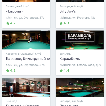
Бильярдный Клуб
Бильярдный Клуб
«Европа»
Billy Joy's
г.Минск, ул. Сурганова, 57а
г.Минск, ул. Гурского, 43а
4.2
4.3
Караоке, Бильярдный Клуб
Бильярд
Караоке, бильярдный клуб «Европа»
Карамболь
г.Минск, ул. Сурганова, 57б
г.Минск, ул. Смолячкова, д. 9
4.1
4.4
Бильярд
Бильярдный Клуб
Бильярд «Круазе»
Пирамида