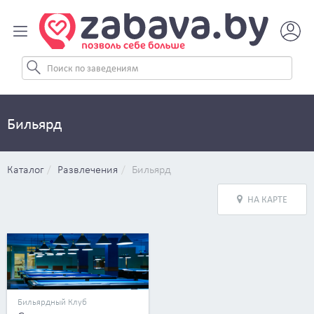
Бильярд
Каталог
Развлечения
Бильярд
НА КАРТЕ
Бильярдный Клуб