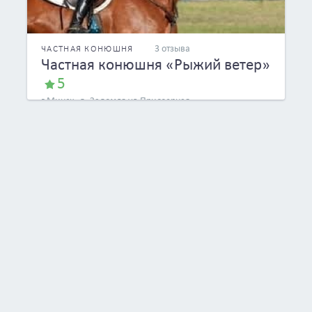
3 отзыва
ЧАСТНАЯ КОНЮШНЯ
Частная конюшня «Рыжий ветер»
5
г.Минск, д. Задомля ул.Приозерная