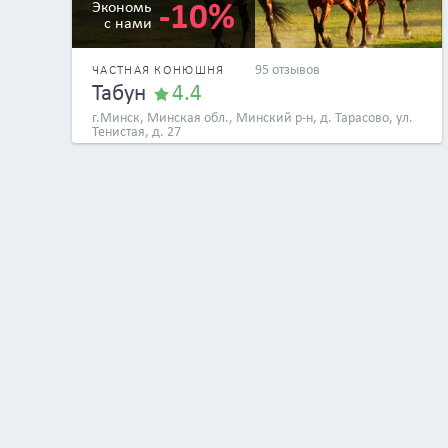
-10%
Экономь
с нами
95 отзывов
ЧАСТНАЯ КОНЮШНЯ
Табун
4.4
г.Минск, Минская обл., Минский р-н, д. Тарасово, ул.
Тенистая, д. 27