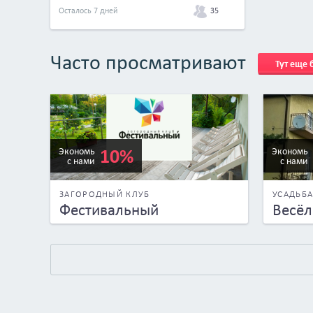
35
Осталось 7 дней
Часто просматривают
Тут еще
10%
Экономь
Экономь
с нами
с нами
ЗАГОРОДНЫЙ КЛУБ
УСАДЬБ
Фестивальный
Весёл