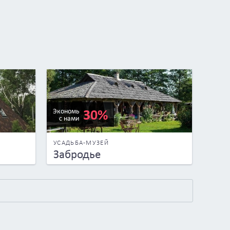
30%
Экономь
с нами
УСАДЬБА-МУЗЕЙ
Забродье