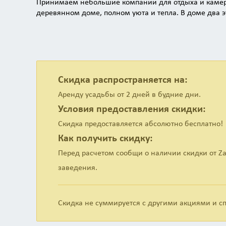
Принимаем небольшие компании для отдыха и камерны
деревянном доме, полном уюта и тепла. В доме два эта
можно провести как семейный выходной, так и небо
Минуя небольшую прихожую, гости попадают в гостин
аутентичностью: грубоватая деревянная мебель в ст
удобная мебель. Тут же расположена кухня с плитой
удовольствие.
Скидка распространяется на:
Аренду усадьбы от 2 дней в будние дни.
С первого этажа открывается отличный вид на придом
принадлежности для мангала. Тут же устанавливается
Условия предоставления скидки:
тут можно зажигательно провести время. Устанавлива
Скидка предоставляется абсолютно бесплатно!
На втором этаже полностью оборудована спальная зо
Как получить скидку:
усадьбы, поставлены крепкие кровати с ортопедичес
проживания четырех человек. Отсюда также открыва
Перед расчетом сообщи о наличии скидки от Za
уху можно приготовить сразу на мангале.
заведения.
В свободное время гости всегда найдут себе занятие к
вениками, которую гостям предоставляют по договоре
рыбалки. Зимой река отлично промерзает, потому жел
Скидка не суммируется с другими акциями и 
время году тут собираются любители подледной рыб
— они держат собственную пасеку, потому у гостей н