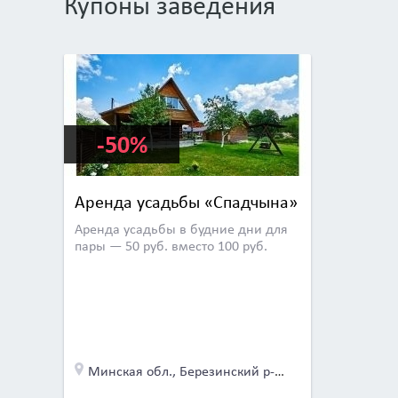
Купоны заведения
-50%
Аренда усадьбы «Спадчына»
Аренда усадьбы в будние дни для
пары — 50 руб. вместо 100 руб.
Минская обл., Березинский р-н, дер. Капланцы, ул. Школьная