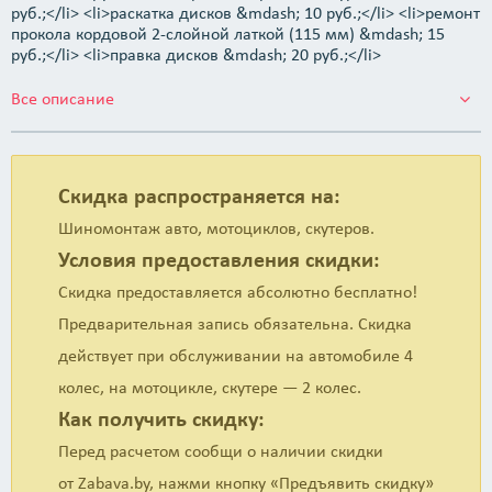
руб.;</li> <li>раскатка дисков &mdash; 10 руб.;</li> <li>ремонт
прокола кордовой 2-слойной латкой (115 мм) &mdash; 15
руб.;</li> <li>правка дисков &mdash; 20 руб.;</li>
<li>установка низкопрофильной шины (профиль ниже 45 мм
не включительно) &mdash; 2 руб.;</li> <li>шины с усиленным
Все описание
типом борта (RunFlat, RSC, RFT, NFS и т. п.) &mdash; 2,50 руб./
колесо.</li> </ul> <p><strong>Дополнительно оплачивается
(по согласованию сторон) при шиномонтаже мотоциклов/
скутеров:</strong></p> <ul> <li>балансировочные грузики (1
Скидка распространяется на:
полоска) &mdash; 2 руб. (материалы только немецкого
производителя);</li> <li>герметизация &mdash; 2 руб.;</li>
Шиномонтаж авто, мотоциклов, скутеров.
<li>замена вентиля &mdash; 2 руб. (материалы только
Условия предоставления скидки:
немецкого производителя);</li> <li>пакеты &mdash;
бесплатно.</li> </ul> <p><strong>Дополнительно мы
Скидка предоставляется абсолютно бесплатно!
делаем:&nbsp;</strong>сложные ремонты (порезы, булки),
Предварительная запись обязательна. Скидка
правку литых и железных дисков, выкручивание секретных
гаек, болтов.<br /> Используем технологии и материалы
действует при обслуживании на автомобиле 4
Rema Tip-Top&nbsp;(Германия).</p> <p>Также шиномонтаж
колес, на мотоцикле, скутере — 2 колес.
предлагает скидку 30% при переобувке 4 колёс для
обслуживания транспорта организаций по безналичному
Как получить скидку:
расчету с условием заключения договора.</p>
Перед расчетом сообщи о наличии скидки
от Zabava.by, нажми кнопку «Предъявить скидку»