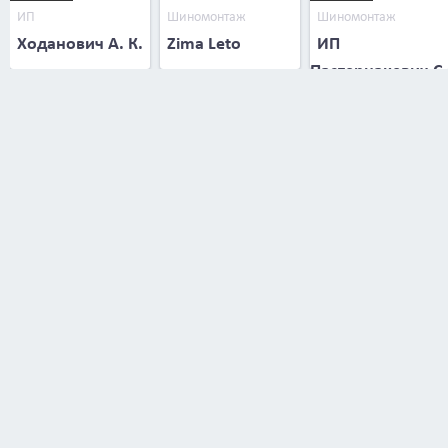
ИП
Шиномонтаж
Шиномонтаж
Ходанович А. К.
Zima Leto
ИП
Пастернакевич С.
В.