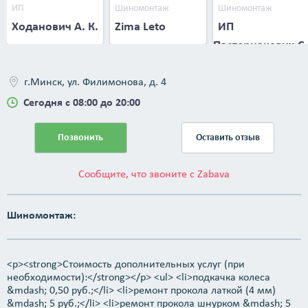
ИП
Шиномонтаж
Шиномонтаж
Ходанович А. К.
Zima Leto
ИП
Пастернакевич С.
В.
г.Минск, ул. Филимонова, д. 4
Сегодня с 08:00 до 20:00
Позвонить
Оставить отзыв
Сообщите, что звоните с Zabava
Шиномонтаж:
<p><strong>Стоимость дополнительных услуг (при
необходимости):</strong></p> <ul> <li>подкачка колеса
&mdash; 0,50 руб.;</li> <li>ремонт прокола латкой (4 мм)
&mdash; 5 руб.;</li> <li>ремонт прокола шнурком &mdash; 5