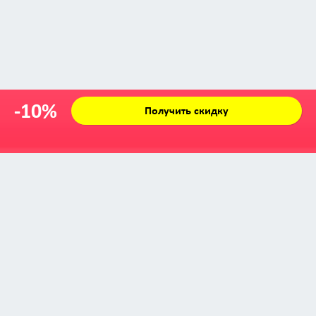
-10%
Получить скидку
Zabava © 2009 - 2026
info@zabava.by
КАТАЛОГ
КУПОНЫ
КАК ЭТО РАБОТАЕТ