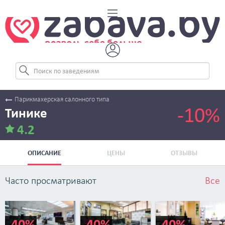
Парикмахерская салонного типа
-10%
Тинике
4.2
ОПИСАНИЕ
ЦЕНЫ
ОТЗЫВЫ
Часто просматривают
Все
-40%
-40%
-40%