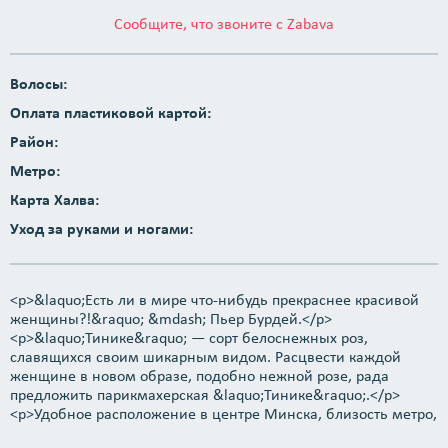
Сообщите, что звоните с Zabava
Волосы:
Оплата пластиковой картой:
Район:
Метро:
Карта Халва:
Уход за руками и ногами:
<p>&laquo;Есть ли в мире что-нибудь прекраснее красивой
женщины?!&raquo; &mdash; Пьер Бурдей.</p>
<p>&laquo;Тинике&raquo; ― сорт белоснежных роз,
славящихся своим шикарным видом. Расцвести каждой
женщине в новом образе, подобно нежной розе, рада
предложить парикмахерская &laquo;Тинике&raquo;.</p>
<p>Удобное расположение в центре Минска, близость метро,
уютная обстановка, качественная косметика,