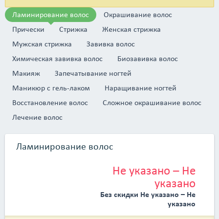
а также приобрести всю необходимую косметику для волос.
Ламинирование волос
Окрашивание волос
В своей работе мы используем профессиональную косметику
для волос Estel.</p> <p>Парикмахерская
Прически
Стрижка
Женская стрижка
&laquo;Тинике&raquo; рада видеть вас в числе постоянных
клиентов!</p>
Мужская стрижка
Завивка волос
Химическая завивка волос
Биозавивка волос
Макияж
Запечатывание ногтей
Маникюр с гель-лаком
Наращивание ногтей
Восстановление волос
Сложное окрашивание волос
Лечение волос
Ламинирование волос
Не указано – Не
указано
Без скидки Не указано – Не
указано