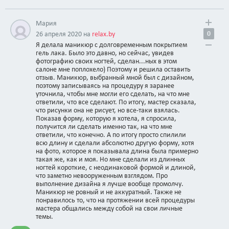
Мария
0
26 апреля 2020 на
relax.by
Я делала маникюр с долговременным покрытием
гель лака. Было это давно, но сейчас, увидев
фотографию своих ногтей, сделан...ных в этом
салоне мне поплохело) Поэтому и решила оставить
отзыв. Маникюр, выбранный мной был с дизайном,
поэтому записываясь на процедуру я заранее
уточнила, чтобы мне могли его сделать, на что мне
ответили, что все сделают. По итогу, мастер сказала,
что рисунки она не рисует, но все-таки взялась.
Показав форму, которую я хотела, я спросила,
получится ли сделать именно так, на что мне
ответили, что конечно. А по итогу просто спилили
всю длину и сделали абсолютно другую форму, хотя
на фото, которое я показывала длина была примерно
такая же, как и моя. Но мне сделали из длинных
ногтей короткие, с неодинаковой формой и длиной,
что заметно невооруженным взглядом. Про
выполнение дизайна я лучше вообще промолчу.
Маникюр не ровный и не аккуратный. Также не
понравилось то, что на протяжении всей процедуры
мастера общались между собой на свои личные
темы.