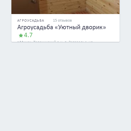
15 отзывов
АГРОУСАДЬБА
Агроусадьба «Уютный дворик»
4.7
г.Минск, Толочинский р-н, д. Загородье, ул.
Центральная, 3Б