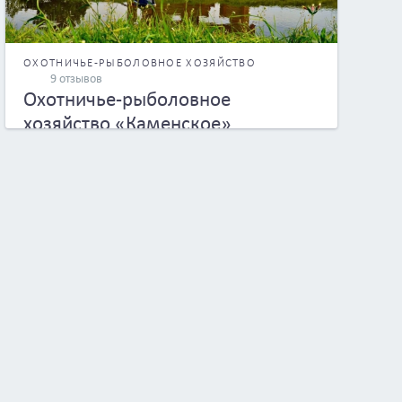
ОХОТНИЧЬЕ-РЫБОЛОВНОЕ ХОЗЯЙСТВО
9 отзывов
Охотничье-рыболовное
хозяйство «Каменское»
г.Минск, Щучинский р-н Каменский с-с д. Щуки