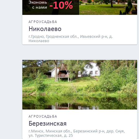
-10%
Экономь
с нами
АГРОУСАДЬБА
Николаево
г.Гродно, Гродненская обл., Ивьевский р-н, д.
Николаево
АГРОУСАДЬБА
Березинская
г.Минск, Минская обл., Березинский р-н, дер. Снуя,
ул. Туристическая, д. 25