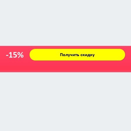
-15%
Получить скидку
Zabava © 2009 - 2026
info@zabava.by
КАТАЛОГ
КУПОНЫ