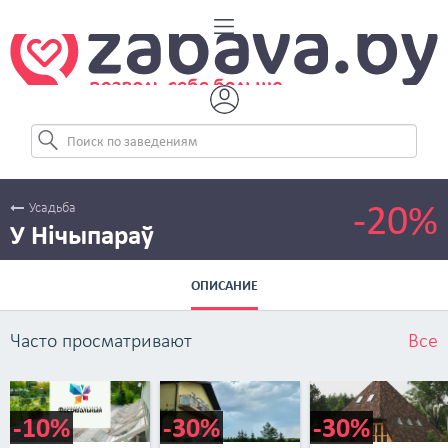
-20%
Усадьба
У Нічыпараў
ОПИСАНИЕ
Часто просматривают
Все
-10%
-30%
-30%