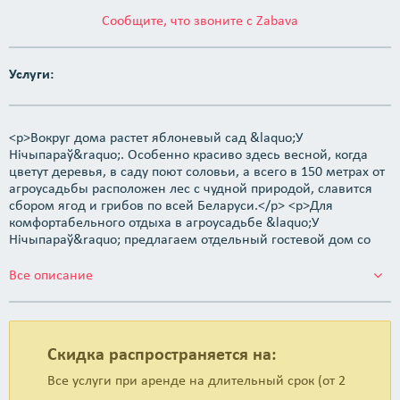
Сообщите, что звоните с Zabava
Услуги:
<p>Вокруг дома растет яблоневый сад &laquo;У
Нiчыпараў&raquo;. Особенно красиво здесь весной, когда
цветут деревья, в саду поют соловьи, а всего в 150 метрах от
агроусадьбы расположен лес с чудной природой, славится
сбором ягод и грибов по всей Беларуси.</p> <p>Для
комфортабельного отдыха в агроусадьбе &laquo;У
Нiчыпараў&raquo; предлагаем отдельный гостевой дом со
всеми удобствами (туалет, ванна, холодная и горячая вода),
просторная гостиная, три спальни, большая веранда, кухня.
Все описание
В одной спальне находится двуспальная кровать, во второй
комнате есть диван, в третьей &mdash; тахта и диван. В
гостиной стоит мягкий угол.</p> <p>Около дома в усадьбе
много ухоженных цветников и клумб, и даже фруктовых
Скидка распространяется на:
деревьев. В теплице и на грядках выращивается редис,
помидоры, лук, огурцы и многое другое.</p> <p>На
Все услуги при аренде на длительный срок (от 2
территории сельской усадьбы размещены хозяйственные