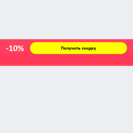
-10%
Получить скидку
Zabava © 2009 - 2026
info@zabava.by
КАТАЛОГ
КУПОНЫ
КАК ЭТО РАБОТАЕТ