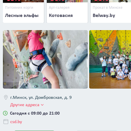
Питомник корги
Арт-галерея
Прокат в Минске
Лесные эльфы
Котовасия
Belway.by
г.Минск, ул. Домбровская, д. 9
Другие адреса
Сегодня с 09:00 до 21:00
csd.by