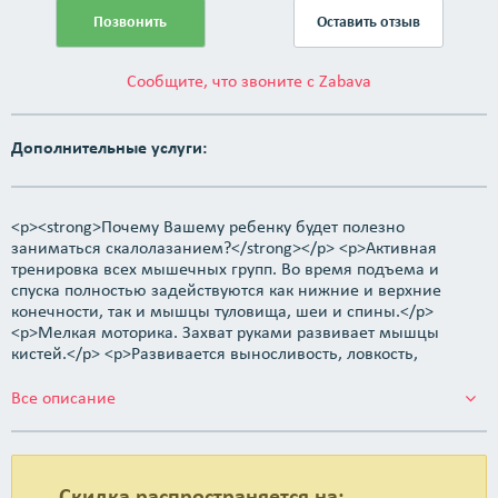
Позвонить
Оставить отзыв
Сообщите, что звоните с Zabava
Дополнительные услуги:
<p><strong>Почему Вашему ребенку будет полезно
заниматься скалолазанием?</strong></p> <p>Активная
тренировка всех мышечных групп. Во время подъема и
спуска полностью задействуются как нижние и верхние
конечности, так и мышцы туловища, шеи и спины.</p>
<p>Мелкая моторика. Захват руками развивает мышцы
кистей.</p> <p>Развивается выносливость, ловкость,
цепкость, гибкость, координация.</p> <p>Морально-
психологическое состояние. Получение навыков в
Все описание
преодолении препятствий значительно повышает
самооценку, развивается воля к победе, самомотивация,
самоконтроль, стрессоустойчивость, что станет ключом к
успеху в будущем.</p> <p>Развитие мышления. Во время
Скидка распространяется на: