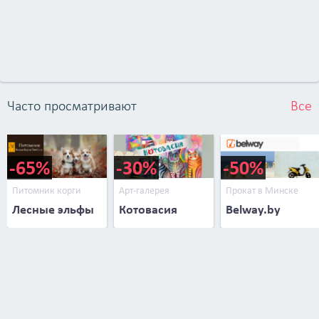
Часто просматривают
Все
-65%
-30%
-50%
Питомник корги
Арт-галерея
Прокат в Минске
Лесные эльфы
Котовасия
Belway.by