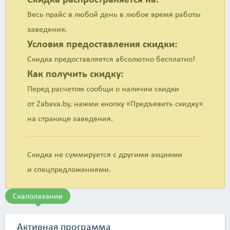
лазания по скалодрому развивается зрительная,
пространственная память, глазомер, тактическое, логическое,
Весь прайс в любой день в любое время работы
стратегическое мышление.</p>
заведения.
Условия предоставления скидки:
Скидка предоставляется абсолютно бесплатно!
Как получить скидку:
Перед расчетом сообщи о наличии скидки
от Zabava.by, нажми кнопку «Предъявить скидку»
на странице заведения.
Скидка не суммируется с другими акциями
и спецпредложениями.
Скалолазание
Активная программа