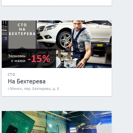
-15%
Экономь
с нами
СТО
На Бехтерева
г.Минск, пер. Бехтерева, д. 6