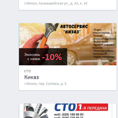
г.Минск, Кальварийская ул., д. 33, к. 14
-10%
Экономь
с нами
СТО
Киказ
г.Минск, пер. Солтыса, д. 5