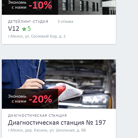
-10%
Экономь
с нами
3 отзыва
ДЕТЕЙЛИНГ-СТУДИЯ
V12
5
г.Минск, ул. Сосновый Бор, д. 2
-20%
Экономь
с нами
ДИАГНОСТИЧЕСКАЯ СТАНЦИЯ
Диагностическая станция № 197
г.Минск, дер. Касынь, ул. Школьная, д. 8В