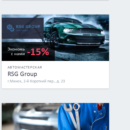
-15%
Экономь
с нами
АВТОМАСТЕРСКАЯ
RSG Group
г.Минск, 2-й Короткий пер., д. 23