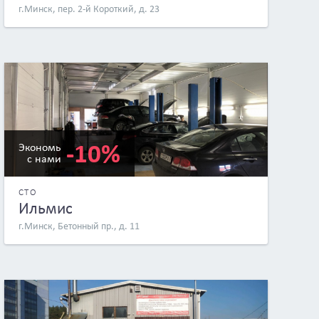
г.Минск, пер. 2-й Короткий, д. 23
-10%
Экономь
с нами
СТО
Ильмис
г.Минск, Бетонный пр., д. 11