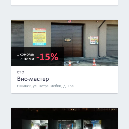
-15%
Экономь
с нами
СТО
Вис-мастер
г.Минск, ул. Петра Глебки, д. 15а