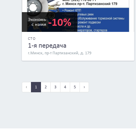
-10%
Экономь
с нами
СТО
1-я передача
г.Минск, пр-т Партизанский, д. 179
‹
1
2
3
4
5
›