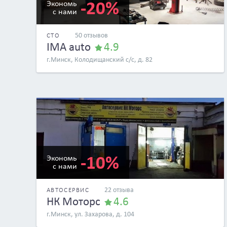
-20%
Экономь
с нами
50 отзывов
СТО
IMA auto
4.9
г.Минск, Колодищанский с/с, д. 82
-10%
Экономь
с нами
22 отзыва
АВТОСЕРВИС
НК Моторс
4.6
г.Минск, ул. Захарова, д. 104