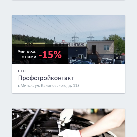
-15%
Экономь
с нами
СТО
Профстройконтакт
г.Минск, ул. Калиновского, д. 113