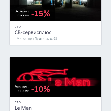
-15%
Экономь
с нами
СТО
СВ-сервисплюс
г.Минск, пр-т Пушкина, д. 68
-10%
Экономь
с нами
СТО
Le Man