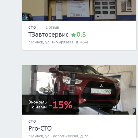
1 отзыв
СТО
ТЗавтосервис
0.8
г.Минск, ул. Тимирязева, д. 46/4
-15%
Экономь
с нами
СТО
Pro-CTO
г.Минск, ул. Геологическая, д. 59