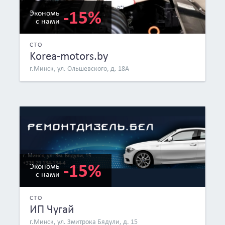
-15%
Экономь
с нами
СТО
Korea-motors.by
г.Минск, ул. Ольшевского, д. 18А
-15%
Экономь
с нами
СТО
ИП Чугай
г.Минск, ул. Змитрока Бядули, д. 15