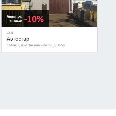
-10%
Экономь
с нами
СТО
Автостар
г.Минск, пр-т Независимости, д. 165б