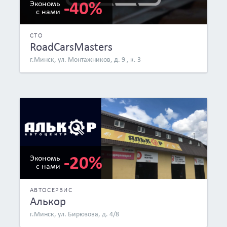
-40%
Экономь
с нами
СТО
RoadCarsMasters
г.Минск, ул. Монтажников, д. 9 , к. 3
-20%
Экономь
с нами
АВТОСЕРВИС
Алькор
г.Минск, ул. Бирюзова, д. 4/8