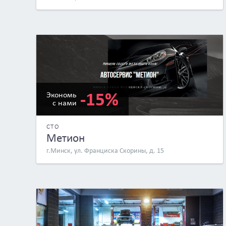
-15%
Экономь
с нами
СТО
Метион
г.Минск, ул. Франциска Скорины, д. 15