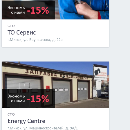
-15%
Экономь
с нами
СТО
ТО Сервис
г.Минск, ул. Ваупшасова, д. 22а
-15%
Экономь
с нами
СТО
Energy Centre
г.Минск, ул. Машиностроителей, д. 9А/1