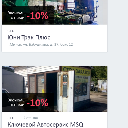
-10%
Экономь
с нами
СТО
Юни Трак Плюс
г.Минск, ул. Бабушкина, д. 37, бокс 12
-10%
Экономь
с нами
2 отзыва
СТО
Ключевой Автосервис MSQ