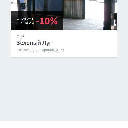
-10%
Экономь
с нами
СТО
Зеленый Луг
г.Минск, ул. Широкая, д. 39