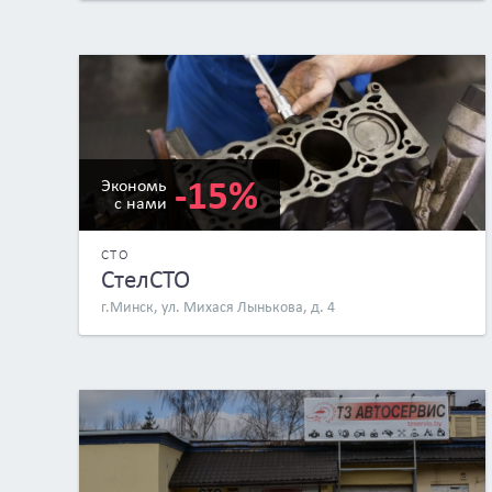
-15%
Экономь
с нами
СТО
СтелСТО
г.Минск, ул. Михася Лынькова, д. 4