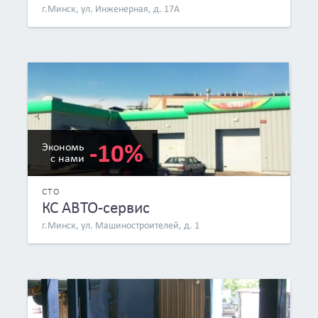
г.Минск, ул. Инженерная, д. 17А
-10%
Экономь
с нами
СТО
КС АВТО-сервис
г.Минск, ул. Машиностроителей, д. 1