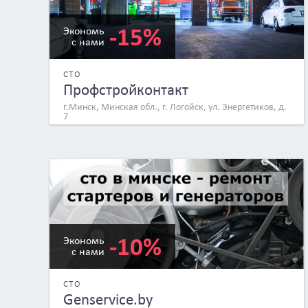
-15%
Экономь
с нами
СТО
Профстройконтакт
г.Минск, Минская обл., г. Логойск, ул. Энергетиков, д.
7
-10%
Экономь
с нами
СТО
Genservice.by