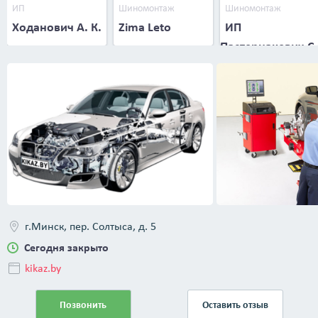
ИП
Шиномонтаж
Шиномонтаж
Ходанович А. К.
Zima Leto
ИП
Пастернакевич С.
В.
г.Минск, пер. Солтыса, д. 5
Сегодня закрыто
kikaz.by
Позвонить
Оставить отзыв