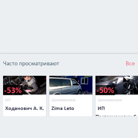
авто и чувствовать себя за рулем в безопасности &mdash; мы
с радостью вам в этом поможем!</p>
Часто просматривают
Все
-53%
-50%
ИП
Шиномонтаж
Шиномонтаж
Ходанович А. К.
Zima Leto
ИП
Пастернакевич С.
В.