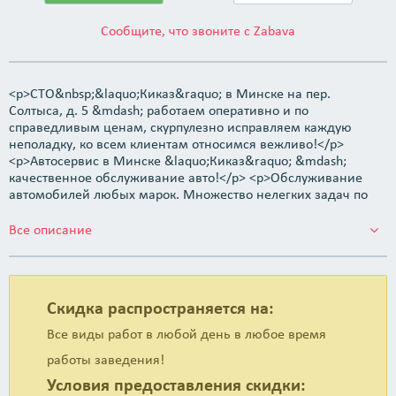
Сообщите, что звоните с Zabava
<p>СТО&nbsp;&laquo;Киказ&raquo; в Минске на пер.
Солтыса, д. 5 &mdash; работаем оперативно и по
справедливым ценам, скурпулезно исправляем каждую
неполадку, ко всем клиентам относимся вежливо!</p>
<p>Автосервис в Минске &laquo;Киказ&raquo; &mdash;
качественное обслуживание авто!</p> <p>Обслуживание
автомобилей любых марок. Множество нелегких задач по
ремонту стали огромным вкладом в копилку опыта наших
специалистом, так что можете смело доверить нам ремонт
Все описание
своего авто.</p> <p>Наш автосервис является одним из
немногих, где есть возможность заказать ремонт любой
неисправности, ведь наличие всего необходимого
оборудования на нашем сервисе позволяет обслуживать
Скидка распространяется на:
автомобили комплексно, при этом очень качественно. Наши
мастера в весьма сжатые сроки точно определят
Все виды работ в любой день в любое время
неисправность и приступят к ремонту.</p> <p><strong>Услуги
работы заведения!
автосервиса &laquo;Киказ&raquo;:</strong></p> <ol>
<li>Услуги автоэлектрика. Установка ксенона, парктроника,
Условия предоставления скидки:
автозвука. Ремонт электрооборудования авто, стартеров и