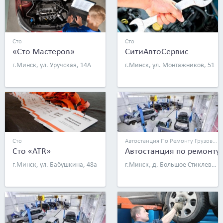
Сто
Сто
«Сто Мастеров»
СитиАвтоСервис
г.Минск, ул. Уручская, 14А
г.Минск, ул. Монтажников, 51
Сто
Автостанция По Ремонту Грузовых Автомобилей
Сто «ATR»
Автостанция по ремонту
г.Минск, ул. Бабушкина, 48а
г.Минск, д. Большое Стиклево, 58а