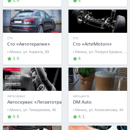
3.9
4
Сто
Сто
Сто «Автотерапия»
Сто «ArteMotors»
г.Минск, ул. Корвата, 89
г.Минск, ул. Петруся Бровки, 12/4
3.9
4
Автосервис
Автоцентр
Автосервис «Легавтотранс»
DM Auto
г.Минск, ул. Тимирязева, 46
г.Минск, ул. Колесникова, 44
4.4
4.1