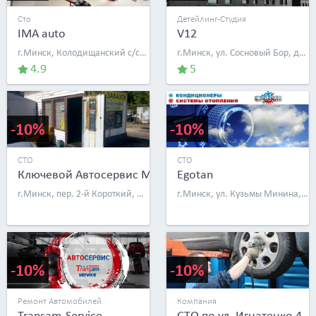
Сто
Детейлинг-Студия
IMA auto
V12
г.Минск, Колодищанский с/с, д. 82
г.Минск, ул. Сосновый Бор, д. 2
4.9
5
-10%
-10%
СТО
СТО
Ключевой Автосервис MSQ
Egotan
г.Минск, пер. 2-й Короткий, д. 23
г.Минск, ул. Кузьмы Минина, д. 21, к. 2, бокс 2
-10%
-10%
Ремонт Автомобилей
Компания
Transam-Service
СТО по ул. Игнатенко 4