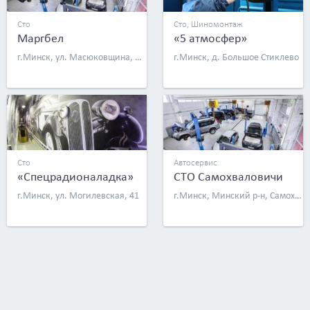
Сто
Сто, Шиномонтаж
Маргбел
«5 атмосфер»
г.Минск, ул. Масюковщина, 56б
г.Минск, д. Большое Стиклево
Сто
Автосервис
«Спецрадионаладка»
СТО Самохваловичи
г.Минск, ул. Могилевская, 41
г.Минск, Минский р-н, Самохваловичский с/с, аг. Самохваловичи, ул. Атолинская, д. 1