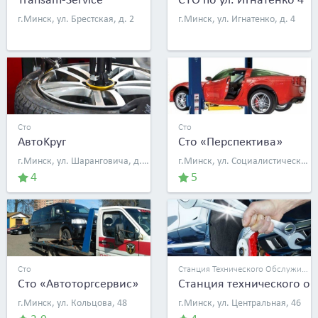
г.Минск, ул. Брестская, д. 2
г.Минск, ул. Игнатенко, д. 4
Сто
Сто
АвтоKруг
Сто «Перспектива»
г.Минск, ул. Шаранговича, д. 19/5
г.Минск, ул. Социалистическая, 26
4
5
Сто
Станция Технического Обслуживания
Сто «Автоторгсервис»
Станция технического о
г.Минск, ул. Кольцова, 48
г.Минск, ул. Центральная, 46