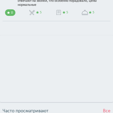
Минске, работают с соблюдением рекомендаций заводов-
отвечают на звонки, что особенно порадовало, цены
нормальные
изготовителей ТС и используют исключительно
качественные запчасти и расходные материалы.</p>
5
5
5
0
Часто просматривают
Все