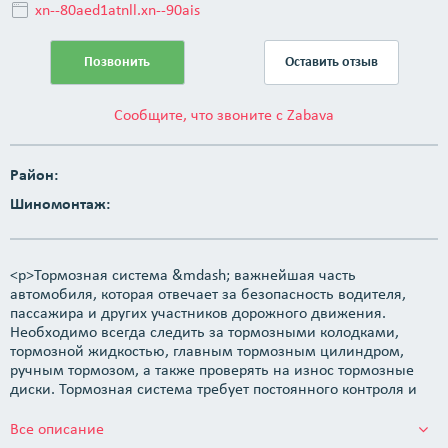
xn--80aed1atnll.xn--90ais
Позвонить
Оставить отзыв
Сообщите, что звоните с Zabava
Район:
Шиномонтаж:
<p>Тормозная система &mdash; важнейшая часть
автомобиля, которая отвечает за безопасность водителя,
пассажира и других участников дорожного движения.
Необходимо всегда следить за тормозными колодками,
тормозной жидкостью, главным тормозным цилиндром,
ручным тормозом, а также проверять на износ тормозные
диски. Тормозная система требует постоянного контроля и
при малейшей неисправности, необходимо сразу же
обратиться в автосервис, произвести компьютерную
Все описание
диагностику авто и, если потребуется, провести замену тех