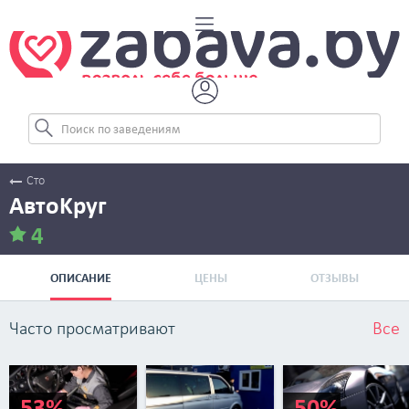
Сто
АвтоKруг
4
ОПИСАНИЕ
ЦЕНЫ
ОТЗЫВЫ
Часто просматривают
Все
-53%
-50%