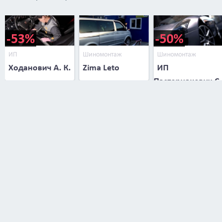
-53%
-50%
ИП
Шиномонтаж
Шиномонтаж
Ходанович А. К.
Zima Leto
ИП
Пастернакевич С.
В.