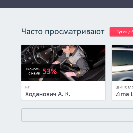
Часто просматривают
Тут еще
53%
Экономь
с нами
ИП
ШИНОМ
Ходанович А. К.
Zima 