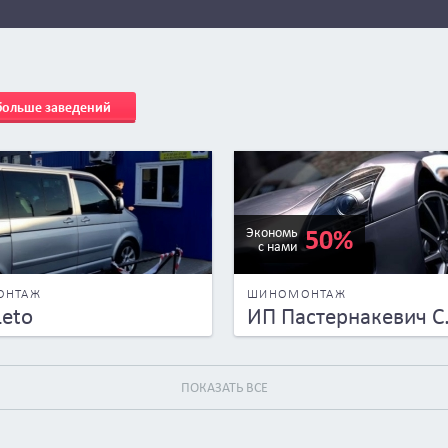
 больше заведений
50%
Экономь
с нами
ОНТАЖ
ШИНОМОНТАЖ
Leto
ИП Пастернакевич С.
ПОКАЗАТЬ ВСЕ