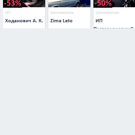
-53%
-50%
ИП
Шиномонтаж
Шиномонтаж
Ходанович А. К.
Zima Leto
ИП
Пастернакевич С.
В.