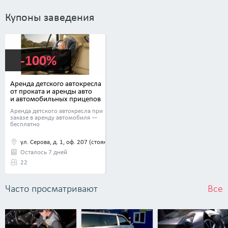
Купоны заведения
-100%
Аренда детского автокресла
от проката и аренды авто
и автомобильных прицепов
Car4rent.by
Аренда детского автокресла при
заказе в аренду автомобиля —
бесплатно
ул. Серова, д. 1, оф. 207 (стоянка ООО «Шанссервис»)
Осталось 7 дней
22
Часто просматривают
Все