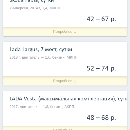
<li>европейские стандарты качества;</li> <li>хорошая
Универсал, 2014 г, 1,4, МКПП.
комплектация;</li> <li>регулярные акции и скидки;</li>
<li>дополнительные услуги под любые нужды;</li>
42 – 67 р.
<li>качественная обратная связь.</li> </ul> <p>Прокат и
аренда автомобилей Car4rent.by: &laquo;Стараемся сделать
Подробнее ↓
лучший и удобный сервис!&raquo;</p>
Lada Largus, 7 мест, сутки
2019 г, двигатель — 1,6, бензин, МКПП.
52 – 74 р.
Подробнее ↓
LADA Vesta (максимальная комплектация), сутк
2017, двигатель — 1,8, бензин, АКПП.
48 – 68 р.