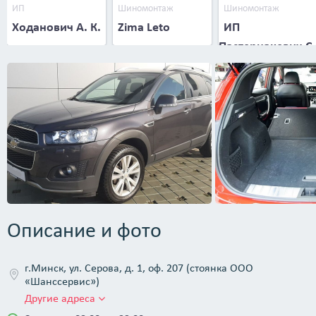
ИП
Шиномонтаж
Шиномонтаж
Ходанович А. К.
Zima Leto
ИП
Пастернакевич С.
В.
Описание и фото
г.Минск, ул. Серова, д. 1, оф. 207 (стоянка ООО
«Шанссервис»)
Другие адреса