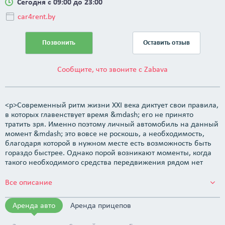
Сегодня с 09:00 до 23:00
car4rent.by
Позвонить
Оставить отзыв
Сообщите, что звоните с Zabava
<p>Современный ритм жизни XXI века диктует свои правила,
в которых главенствует время &mdash; его не принято
тратить зря. Именно поэтому личный автомобиль на данный
момент &mdash; это вовсе не роскошь, а необходимость,
благодаря которой в нужном месте есть возможность быть
гораздо быстрее. Однако порой возникают моменты, когда
такого необходимого средства передвижения рядом нет
&mdash; автомобиль находится в ремонте, или же он только
в планах на покупку. В таких ситуациях на помощь приходит
Все описание
аренда авто.</p> <p>Компания по прокату и аренде
автомобилей Car4rent.by &mdash; это новое и свежее
Аренда авто
Аренда прицепов
дыхание в сфере каршеринга, где с особым вниманием
относятся к каждому клиенту, а индивидуальный подход и