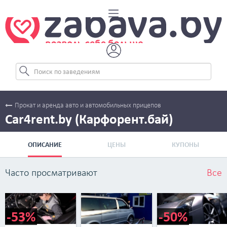
Прокат и аренда авто и автомобильных прицепов
Car4rent.by (Карфорент.бай)
ОПИСАНИЕ
ЦЕНЫ
КУПОНЫ
Часто просматривают
Все
-53%
-50%