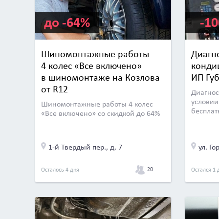
до -64%
-1
Шиномонтажные работы
Диагн
4 колес «Все включено»
конди
в шиномонтаже на Козлова
ИП Губ
от R12
Диагнос
условии
Шиномонтажные работы 4 колес
бесплат
«Все включено» со скидкой до 64%
1-й Твердый пер., д. 7
ул. Го
20
Осталось 4 дня
Остался 1 