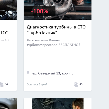
-100%
Диагностика турбины в СТО
CTO"
"ТурбоТехник"
 - 10
Диагностика Вашего
турбокомпрессора БЕСПЛАТНО!
пер. Северный 13, корп. 5
34
45
Осталось 5 дней