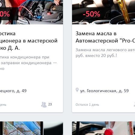
00%
-50%
остика
Замена масла в
ционера в мастерской
Автомастерской "Pro-
ко Д. А.
Замена масла легкового авто
руб. вместо 20 руб.!
тика кондиционера при
 заправки кондиционера —
но
рецкого, д. 49
ул. Геологическая, д. 59
23
день
Остался 1 день