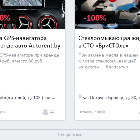
00%
-100%
а GPS-навигатора
Стеклоомывающая жи
енде авто Autorent.by
в СТО «БриСТОль»
GPS-навигатора при аренде
При замене масла в нашем
 руб. вместо 30 руб.
4 литра стеклоомывающей
жидкости — бесплатно
пр-т Победителей, д. 103 (гостиница «Виктория Олимп», Victoria Olimp Hotel) и еще 2
ул. Петруся Бровки, д. 30, к
11
день
Осталось 7 дней
Смотреть все