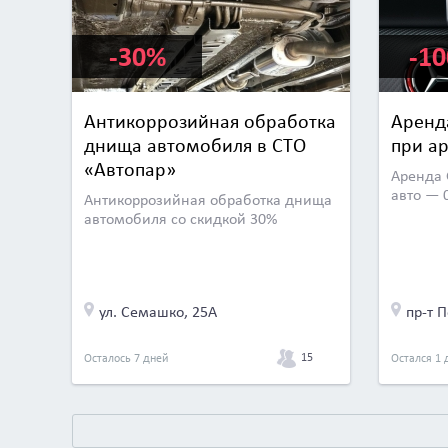
-30%
-1
Антикоррозийная обработка
Аренд
днища автомобиля в СТО
при ар
«Автопар»
Аренда 
авто — 0
Антикоррозийная обработка днища
автомобиля со скидкой 30%
ул. Семашко, 25А
15
Осталось 7 дней
Остался 1 