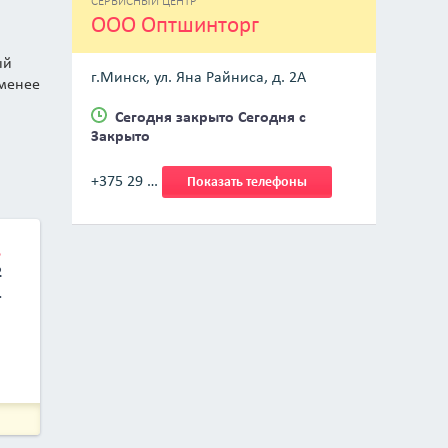
СЕРВИСНЫЙ ЦЕНТР
ООО Оптшинторг
ый
г.Минск, ул. Яна Райниса, д. 2А
 менее
Сегодня закрыто Сегодня с
Закрыто
+375 29 …
Показать телефоны
.
2
.