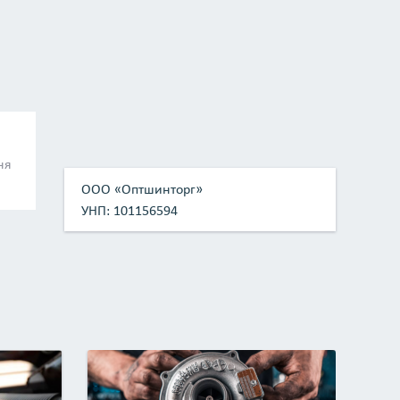
ня
ООО «Оптшинторг»
УНП: 101156594