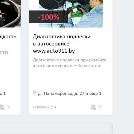
-100%
дкость
Диагностика подвески
в автосервисе
www.auto911.by
 СТО
Диагностика подвески при ремонте
авто в автосервисе — бесплатно.
. 1
ул. Панаморенко, д. 27 и еще 1
14
12
Осталось 2 дня