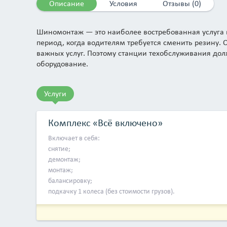
Описание
Условия
Отзывы (0)
Шиномонтаж — это наиболее востребованная услуга в
период, когда водителям требуется сменить резину.
важных услуг. Поэтому станции техобслуживания д
оборудование.
Услуги
Комплекс «Всё включено»
Включает в себя:
снятие;
демонтаж;
монтаж;
балансировку;
подкачку 1 колеса (без стоимости грузов).