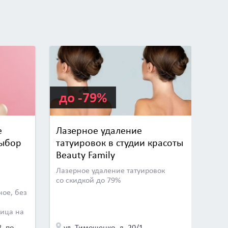
до -79%
е
Лазерное удаление
выбор
татуировок в студии красоты
Beauty Family
Лазерное удаление татуировок
со скидкой до 79%
ое, без
ица на
ул. Каменногорская, д. 108, пом. 37
ул. Тимошенко, д. 20/1