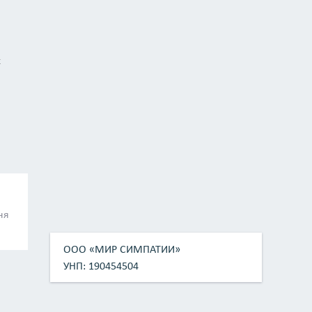
х
ня
ООО «МИР СИМПАТИИ»
УНП: 190454504