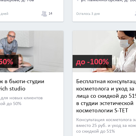
14
 дней
Осталось 3 дня
-50%
до -100%
ж в бьюти-студии
Бесплатная консультац
ich studio
косметолога и уход за
лица со скидкой до 5
для новых клиентов
в студии эстетической
кой до 50%
косметологии S-TET
Консультация косметолога за
вместо 25 руб. и уход за ко
со скидкой до 51%