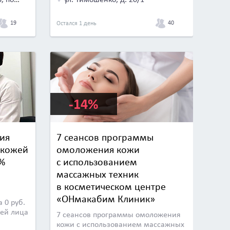
19
40
Остался 1 день
-14%
ия
7 сеансов программы
 кожей
омоложения кожи
1%
с использованием
массажных техник
в косметическом центре
«ОНмакабим Клиник»
 0 руб.
жей лица
7 сеансов программы омоложения
кожи с использованием массажных