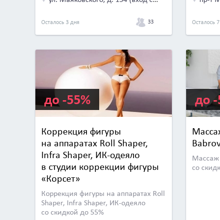
33
Осталось 3 дня
Осталось 7
до -55%
до 
Коррекция фигуры
Масса
на аппаратах Roll Shaper,
Babrov
Infra Shaper, ИК-одеяло
Массаж 
в студии коррекции фигуры
со скид
«Корсет»
Коррекция фигуры на аппаратах Roll
Shaper, Infra Shaper, ИК-одеяло
со скидкой до 55%