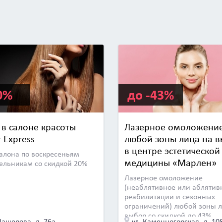
0%
до -43%
 в салоне красоты
Лазерное омоложени
-Express
любой зоны лица на 
в центре эстетической
салона по воскресеньям
медицины «Марлен»
ельникам со скидкой 20%
Лазерное омоложение
(неаблятивное или аблятивн
реабилитации и сезонных
ограничений) любой зоны л
выбор со скидкой до 43%
Машерова, д. 76а