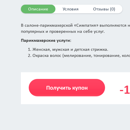
Описание
Условия
Отзывы (0)
В салоне-парикмахерской «Симпатия» выполняются не 
популярных и проверенных на себе услуг.
Парикмахерские услуги:
Женская, мужская и детская стрижка.
Окраска волос (мелирование, тонирование, кол
Смена цвета волос и брондирование.
Торжественные, вечерние и свадебные прическ
Плетение волос.
Классическая завивка и биозавивка, долговрем
-
Бразильское (кератиновое) выпрямление.
Получить купон
Лечение и восстановление волос.