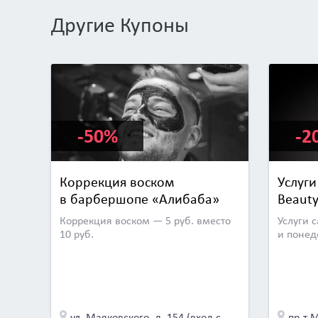
Другие Купоны
-50%
-2
Коррекция воском
Услуги
в барбершопе «Алибаба»
Beauty
Коррекция воском — 5 руб. вместо
Услуги 
10 руб.
и понед
ул. Маяковского, д. 154 (вход со двора, рядом с 6 подъездом)
пр-т 