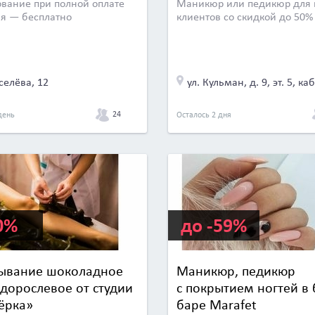
вание при полной оплате
Маникюр или педикюр для 
я — бесплатно
клиентов со скидкой до 50%
селёва, 12
ул. Кульман, д. 9, эт. 5, каб
24
день
Осталось 2 дня
0%
до -59%
ывание шоколадное
Маникюр, педикюр
одорослевое от студии
с покрытием ногтей в 
ёрка»
баре Marafet