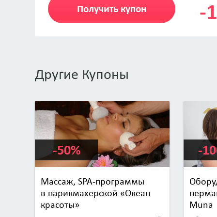
-
Получить купон
Другие Купоны
-50%
-1
Массаж, SPA-программы
Обору
в парикмахерской «Океан
перма
красоты»
Muna