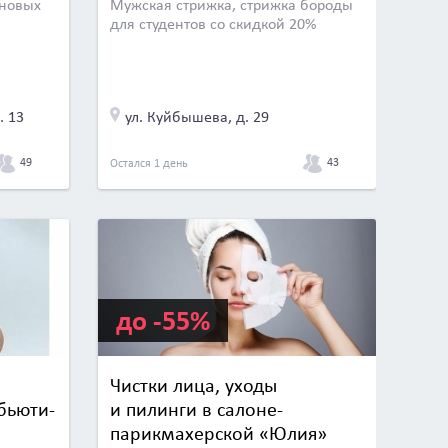
новых
Мужская стрижка, стрижка бороды
для студентов со скидкой 20%
. 13
ул. Куйбышева, д. 29
49
43
Остался 1 день
до -55%
Чистки лица, уходы
бьюти-
и пилинги в салоне-
парикмахерской «Юлия»