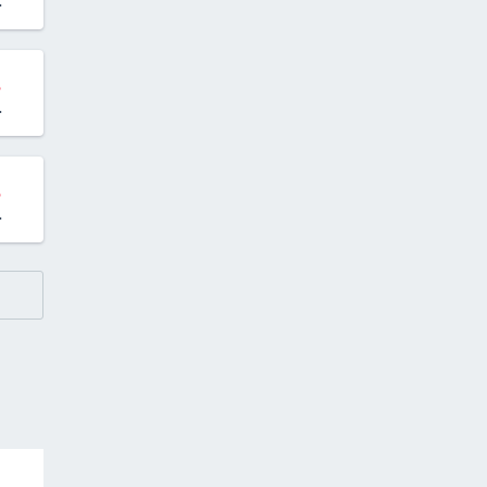
.
.
.
.
.