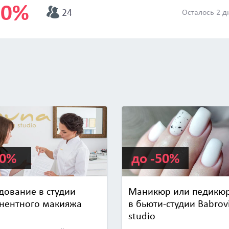
10%
24
Осталось 2 д
00%
до -50%
дование в студии
Маникюр или педикю
нентного макияжа
в бьюти-студии Babrov
studio