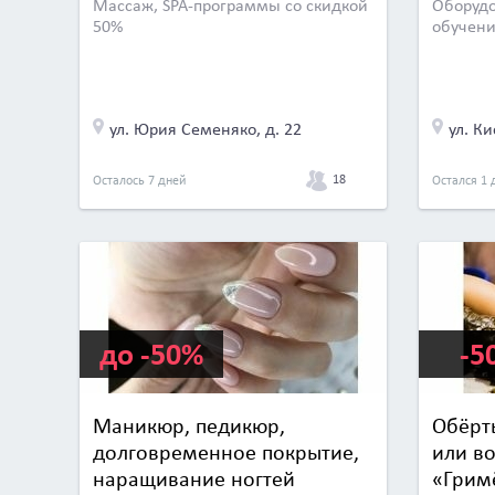
Массаж, SPA-программы со скидкой
Оборудо
50%
обучени
ул. Юрия Семеняко, д. 22
ул. Ки
18
Осталось 7 дней
Остался 1 
до -50%
-5
Маникюр, педикюр,
Обёрт
долговременное покрытие,
или в
наращивание ногтей
«Грим