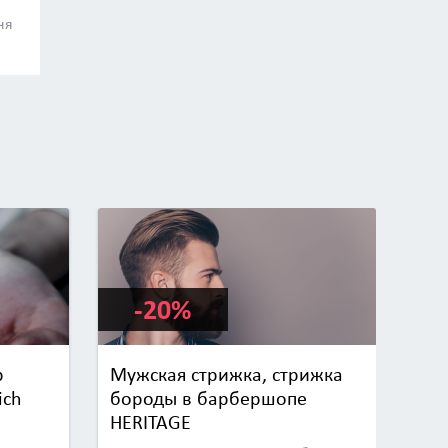
ня
-20%
р
Мужская стрижка, стрижка
ich
бороды в барбершопе
HERITAGE