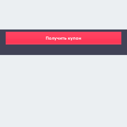
Получить купон
Zabava © 2009 - 2026
info@zabava.by
КАТАЛОГ
КУПОНЫ
КАК ЭТО РАБОТАЕТ
ИНСТА-ЛЕНТА