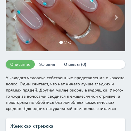
Описание
Условия
Отзывы (0)
У каждого человека собственные представления о красоте
волос. Одни считают, что нет ничего лучше гладких и
прямых прядей. Другим милее озорные кудряшки. У кого-
то уход за волосами сводится к ежемесячной стрижке, а
некоторым не обойтись без лечебных косметических
средств. Для одних натуральный цвет волос считается
наиболее приятным, а для других не считается зазорным
приукрасить естественный тон прядок или радикально его
Женская стрижка
поменять. К вашим услугам всевозможные процедуры,