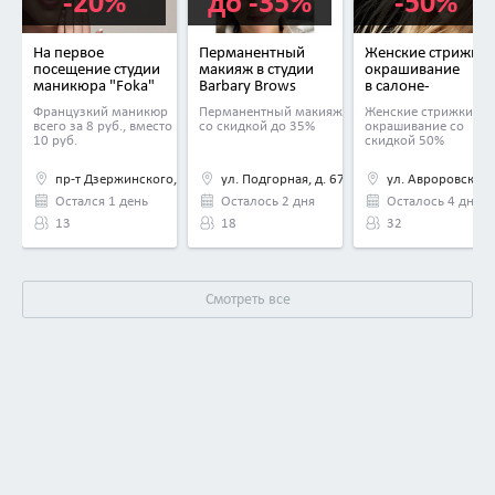
-20%
до -35%
-50%
На первое
Перманентный
Женские стрижки,
посещение студии
макияж в студии
окрашивание
маникюра "Foka"
Barbary Brows
в салоне-
парикмахерской
Французкий маникюр
Перманентный макияж
Женские стрижки,
«Няша»
всего за 8 руб., вместо
со скидкой до 35%
окрашивание со
10 руб.
скидкой 50%
пр-т Дзержинского, д. 15
ул. Подгорная, д. 67
ул. Авроровская, 
Остался 1 день
Осталось 2 дня
Осталось 4 дня
13
18
32
Смотреть все