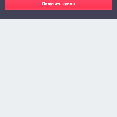
Получить купон
Zabava © 2009 - 2026
info@zabava.by
КАТАЛОГ
КУПОНЫ
КАК ЭТО РАБОТАЕТ
ИНСТА-ЛЕНТА
О ПРОЕКТЕ
БИЗНЕСУ
НОВОСТИ