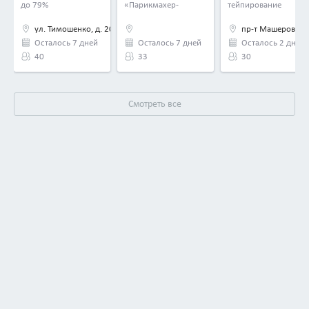
в «Институте стиля
до 79%
«Парикмахер-
тейпирование
и красоты»
универсал (мастер)» —
со скидкой до 50%
1200 руб. вместо
ул. Тимошенко, д. 20/1
пр-т Машерова, д
600 руб.
Осталось 7 дней
Осталось 7 дней
Осталось 2 дня
40
33
30
Смотреть все