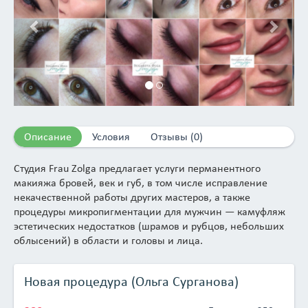
Описание
Условия
Отзывы (0)
Студия Frau Zolga предлагает услуги перманентного
макияжа бровей, век и губ, в том числе исправление
некачественной работы других мастеров, а также
процедуры микропигментации для мужчин — камуфляж
эстетических недостатков (шрамов и рубцов, небольших
облысений) в области и головы и лица.
Учебный центр Permanent Expert предлагает современные
практико-ориентированные программы обучения:
Новая процедура (Ольга Сурганова)
базовый курс для тех, кто только начинает карьеру
мастера по перманентному макияжу, а также авторские