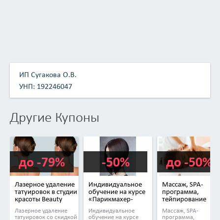
ИП Сугакова О.В.
УНП: 192246047
Другие Купоны
до -79%
-50%
до -50%
Лазерное удаление
Индивидуальное
Массаж, SPA-
татуировок в студии
обучение на курсе
программа,
красоты Beauty
«Парикмахер-
тейпирование
Family
универсал
в студии красоты
Лазерное удаление
Индивидуальное
Массаж, SPA-
(мастер)»
Beauty Time
татуировок со скидкой
обучение на курсе
программа,