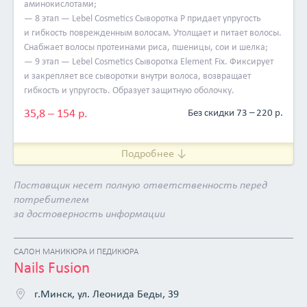
аминокислотами;
очищения;
— 8 этап — Lebel Cosmetics Сыворотка P придает упругость
— на высшем инновационном уровне;
и гибкость поврежденным волосам. Утолщает и питает волосы.
— в косметике полностью отсутствуют вредные вещества
Снабжает волосы протеинами риса, пшеницы, сои и шелка;
и красители
— 9 этап — Lebel Cosmetics Сыворотка Element Fix. Фиксирует
— все средства просты в использовании;
и закрепляет все сыворотки внутри волоса, возвращает
— серия Lebel Cosmetics Happiest способна восстановить
гибкость и упругость. Образует защитную оболочку.
даже самые плачевные повреждения волос;
— даже каждодневный уход этой косметикой, не
35,8 – 154 р.
Без скидки 73 – 220 р.
утяжеляет волосы
— приятный аромат всей косметической линии, дарит
ощущение сеанса ароматерапии;
Подробнее ↓
— вся косметика универсальна и достаточно экономично
расходуется.
Поставщик несет полную ответственность перед
потребителем
Весь набор «Абсолютное счастье для волос» — это
за достоверность информации
средства, произведенные только на натуральном,
растительном сырье, таком как:
— протеины шелка — они покрывают локоны защитным
САЛОН МАНИКЮРА И ПЕДИКЮРА
«коконом» и делают ровными и гладкими;
Nails Fusion
— экстракт подсолнечника — мощный антиоксидант;
— гиалуроновая кислота — «запечатывает» влагу в
г.Минск, ул. Леонида Беды, 39
волосах;