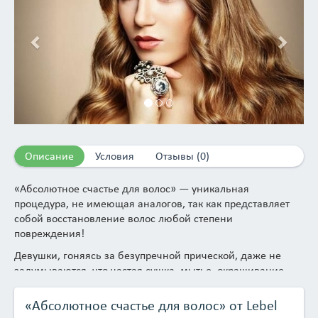
Описание
Условия
Отзывы (0)
«Абсолютное счастье для волос» — уникальная
процедура, не имеющая аналогов, так как представляет
собой восстановление волос любой степени
повреждения!
Девушки, гоняясь за безупречной прической, даже не
задумываются, что частая сушка, мытье, окрашивание,
завивка и выпрямление локонов, просто изнашивают
волосы. И вскоре, волосы перестают быть длинными,
«Абсолютное счастье для волос» от Lebel
шелковистыми и блестящими. Но есть кое-что, что