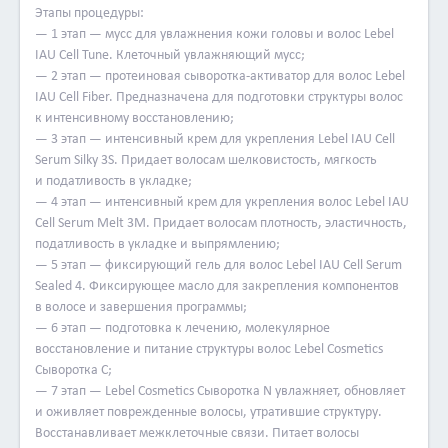
Этапы процедуры:
поможет практически за мгновения вернуть былую
— 1 этап — мусс для увлажнения кожи головы и волос Lebel
красоту волосам — это процедура абсолютное счастье для
IAU Cell Tune. Клеточный увлажняющий мусс;
волос Lebel.
— 2 этап — протеиновая сыворотка-активатор для волос Lebel
Самым первым и заметным эффектом данной процедуры
IAU Cell Fiber. Предназначена для подготовки структуры волос
является живой блеск и мягкость волос. С каждой
к интенсивному восстановлению;
последующей процедурой волосы становятся более
— 3 этап — интенсивный крем для укрепления Lebel IAU Cell
здоровыми, гладкими, а кожа головы увлажняется. И все
Serum Silky 3S. Придает волосам шелковистость, мягкость
это можно добиться за несколько процедур, а первый
и податливость в укладке;
заметный эффект, вы увидите сразу же по окончанию
— 4 этап — интенсивный крем для укрепления волос Lebel IAU
первого сеанса.
Cell Serum Melt 3M. Придает волосам плотность, эластичность,
податливость в укладке и выпрямлению;
Ни один, из уже известных составов для ухода за
— 5 этап — фиксирующий гель для волос Lebel IAU Cell Serum
волосами, не может победить ни в популярности, ни в
Sealed 4. Фиксирующее масло для закрепления компонентов
эффективности Lebel «Абсолютное счастье для волос». И
в волосе и завершения программы;
нет тут никакой магии, все просто — косметика этой
— 6 этап — подготовка к лечению, молекулярное
ухаживающей серии, обладает мощными
восстановление и питание структуры волос Lebel Cosmetics
положительными характеристиками:
Сыворотка C;
— вся линейка средств создана на основе натуральных
— 7 этап — Lebel Cosmetics Сыворотка N увлажняет, обновляет
компонентов;
и оживляет поврежденные волосы, утратившие структуру.
— подходит для детей и взрослых;
Восстанавливает межклеточные связи. Питает волосы
— формула проникновения активных молекул и