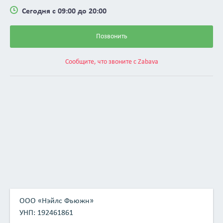
— медовая сыворотка — оказывает увлажняющий эффект
Сегодня с 09:00 до 20:00
на кожу головы и на саму шевелюру;
— СМС-комплекс — возвращает структуре волос
Позвонить
целостность;
— экстракт белого лимнантеса — придает локонам
эластичность;
Сообщите, что звоните с Zabava
— бамбуковый экстракт — дарит шевелюре упругость и
эластичность, а так же увлажняет;
— витамин Е — способствует сохранению целостности
клетки, отличный антиоксидант;
— гидролизированный коллаген, кератин и протеины сои
— наделяют локоны прочностью и плотностью.
ООО «Нэйлс Фьюжн»
УНП: 192461861