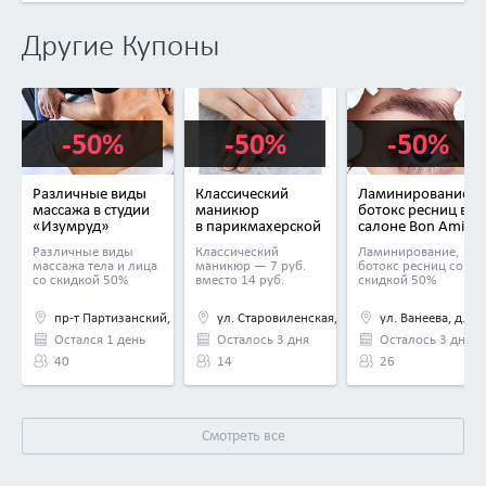
Другие Купоны
-50%
-50%
-50%
Различные виды
Классический
Ламинирование и
массажа в студии
маникюр
ботокс ресниц в
«Изумруд»
в парикмахерской
салоне Bon Ami
«Стрижкин дом»
Различные виды
Классический
Ламинирование,
массажа тела и лица
маникюр — 7 руб.
ботокс ресниц со
со скидкой 50%
вместо 14 руб.
скидкой 50%
пр-т Партизанский, д. 14 (пом. 206)
ул. Старовиленская, д. 97, пом.1Н
ул. Ванеева, д. 16
Остался 1 день
Осталось 3 дня
Осталось 3 дня
40
14
26
Смотреть все