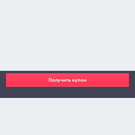
Получить купон
Zabava © 2009 - 2026
info@zabava.by