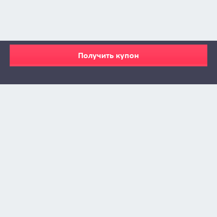
Получить купон
Zabava © 2009 - 2026
info@zabava.by
КАТАЛОГ
КУПОНЫ
КАК ЭТО РАБОТАЕТ
ИНСТА-ЛЕНТА