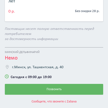
лет
Минский дельфинарий «Немо» — один из самых
современных круглогодичных культурно-оздоровительных
0 р.
Без скидки 28 р.
центров Европы, который объединил в себе дельфинарий
и центр дельфинотерапии.
Дельфинарий «Немо» — это целый мир, загадочный и
Поставщик несет полную ответственность перед
манящий, который каждый день ждет своих
потребителем
первооткрывателей!
за достоверность информации
МИНСКИЙ ДЕЛЬФИНАРИЙ
Немо
г.Минск, ул. Ташкентская, д. 40
Сегодня с 09:00 до 19:00
Позвонить
Сообщите, что звоните с Zabava