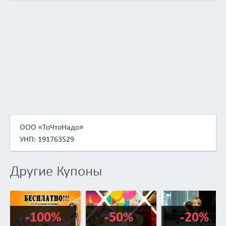
ООО «ТоЧтоНадо»
УНП: 191763529
Другие Купоны
-100%
-50%
-20%