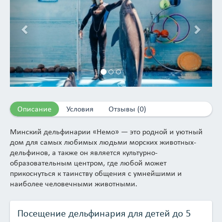
Описание
Условия
Отзывы (0)
Минский дельфинарии «Немо» — это родной и уютный
дом для самых любимых людьми морских животных-
дельфинов, а также он является культурно-
образовательным центром, где любой может
прикоснуться к таинству общения с умнейшими и
наиболее человечными животными.
В нашем дельфинарии обитают дельфины-афалины,
северные морские котики и патагонский морской лев.
Посещение дельфинария для детей до 5