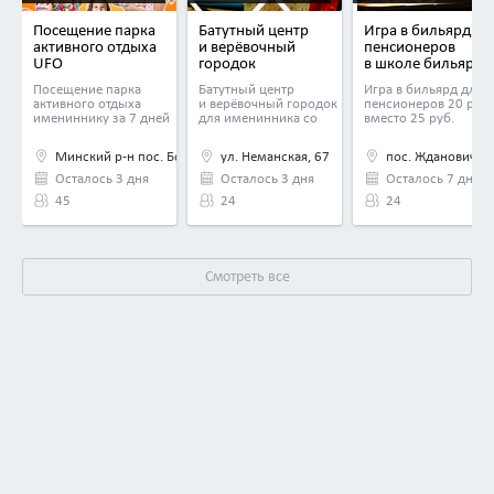
Посещение парка
Батутный центр
Игра в бильярд дл
активного отдыха
и верёвочный
пенсионеров
UFO
городок
в школе бильярда
в развлекательном
Pool Forever
Посещение парка
Батутный центр
Игра в бильярд для
центре «Джой
со скидкой 20%
активного отдыха
и верёвочный городок
пенсионеров 20 руб.
Джамп»
имениннику за 7 дней
для именинника со
вместо 25 руб.
до и после дня
скидкой 50%
рождения (при
Минский р-н пос. Боровая
ул. Неманская, 67
пос. Ждановичи у
команде
от 6 человек) —
Осталось 3 дня
Осталось 3 дня
Осталось 7 дней
бесплатно
45
24
24
Смотреть все