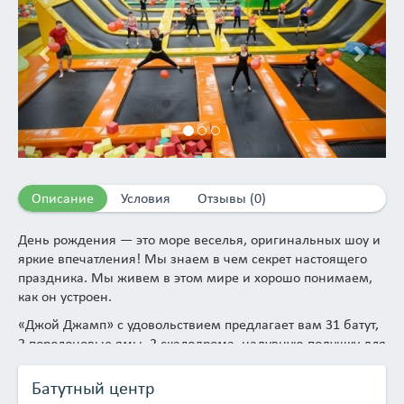
Описание
Условия
Отзывы (0)
День рождения — это море веселья, оригинальных шоу и
яркие впечатления! Мы знаем в чем секрет настоящего
праздника. Мы живем в этом мире и хорошо понимаем,
как он устроен.
«Джой Джамп» с удовольствием предлагает вам 31 батут,
2 поролоновые ямы, 2 скалодрома, надувную подушку для
свободных прыжков и секционных занятий.
Батутный центр