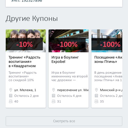
УНП: 192527896
Другие Купоны
-10%
-100%
-100%
Тренинг «Радость
Игра в боулинг
Посещение «Аква-
воспитания»
Expobel
зоны Птичь»
в «Квадратном
апельсине»
Тренинг «Радость
Игра в боулинг
В день рождение
воспитания»
имениннику на второй
посещение «Аква-
со скидкой 10%
час дорожки —
зоны Птичь» на 1 час
бесплатно
— бесплатно
ул. Мележа, 1
пересечение ул. Мирошниченко и МКАД
Минский р-н д. В
Осталось 2 дня
Осталось 4 дня
Осталось 2 дня
40
31
35
Смотреть все