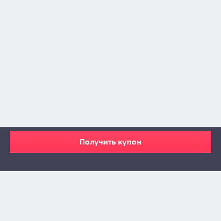
Получить купон
Zabava © 2009 - 2026
info@zabava.by