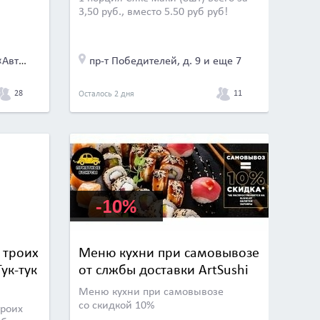
3,50 руб., вместо 5.50 руб руб!
ул. Ваупшасова, д. 10 (ТЦ «Автоиндустрия», 3 эт.)
пр-т Победителей, д. 9 и еще 7
28
11
Осталось 2 дня
-10%
 троих
Меню кухни при самовывозе
ук-тук
от слжбы доставки ArtSushi
Меню кухни при самовывозе
со скидкой 10%
троих