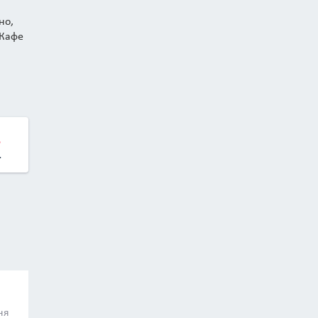
но,
«Кафе
.
.
ня