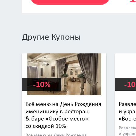
Другие Купоны
-10%
-1
Всё меню на День Рождения
Развл
имениннику в ресторан
и укр
& баре «Особое место»
«Вост
со скидкой 10%
Развлек
и украш
Всё меню на День Рождения