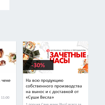
-30%
 чеке
На всю продукцию
собственного производства
на вынос и с доставкой от
«Суши Весла»
 11:00
1 порция Сяке маки (8шт) всего за