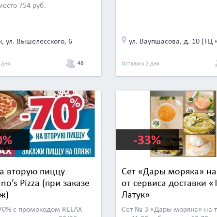
место 754 руб.
, ул. Вышелесского, 6
48
 дня
Осталось 2 дня
0%
-33%
на вторую пиццу
Сет «Дары моряка» на
no’s Pizza (при заказе
от сервиса доставки «Т
ж)
Латук»
70% с промокодом RELAX
Сет № 3 «Дары моряка» на 