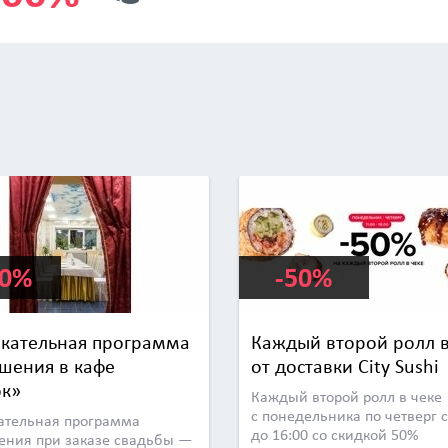
00%
-50%
екательная программа
Каждый второй ролл в
ашения в кафе
от доставки City Sushi
ок»
Каждый второй ролл в чеке
с понедельника по четверг с
ательная программа
до 16:00 со скидкой 50%
ения при заказе свадьбы —