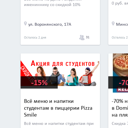
0 руб. в
имениннику со скидкой 10%
ул. Воронянского, 17А
Минск
31
Осталось 2 дня
Осталось 2
-15%
-7
Всё меню и напитки
-70% 
студентам в пиццерии Pizza
в Domi
Smile
на пля
Всё меню и напитки студентам при
Скидка 