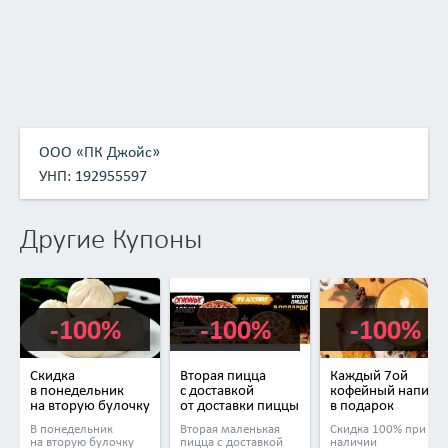
ООО «ПК Джойс»
УНП: 192955597
Другие Купоны
-100%
-100%
-100%
Скидка
Вторая пицца
Каждый 7ой
в понедельник
с доставкой
кофейный напито
на вторую булочку
от доставки пиццы
в подарок
в баре «Пена»
Express Pizza
в кофейнях Daily
В понедельник
Вторая маленькая
Скидка 100% при
Dose
на вторую булочку
пицца с доставкой
наличии