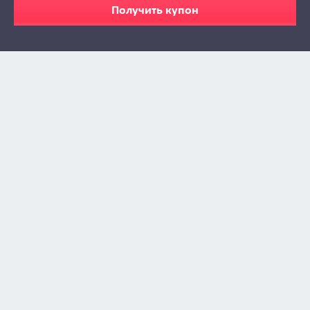
Получить купон
Zabava © 2009 - 2026
info@zabava.by
КАТАЛОГ
КУПОНЫ
КАК ЭТО РАБОТАЕТ
ИНСТА-ЛЕНТА
О ПРОЕКТЕ
БИЗНЕСУ
НОВОСТИ