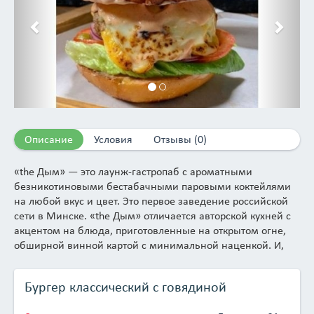
Описание
Условия
Отзывы (0)
«the Дым» — это лаунж-гастропаб с ароматными
безникотиновыми бестабачными паровыми коктейлями
на любой вкус и цвет. Это первое заведение российской
сети в Минске. «the Дым» отличается авторской кухней с
акцентом на блюда, приготовленные на открытом огне,
обширной винной картой с минимальной наценкой. И,
наконец, «the Дым» — это место, куда точно захочется
вернуться, тем более, что расположено заведение удобно,
Бургер классический с говядиной
рядом со станцией метро «Михалово».