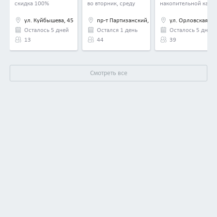
скидка 100%
во вторник, среду
накопительной карты
и четверг — бесплатно
ул. Куйбышева, 45
пр-т Партизанский, д. 19 и еще 1
ул. Орловская, д.
Осталось 5 дней
Остался 1 день
Осталось 5 дней
13
44
39
Смотреть все