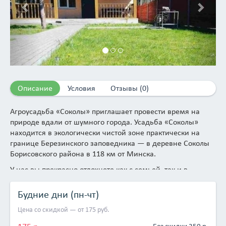
Описание
Условия
Отзывы (0)
Агроусадьба «Соколы» приглашает провести время на
природе вдали от шумного города. Усадьба «Соколы»
находится в экологически чистой зоне практически на
границе Березинского заповедника — в деревне Соколы
Борисовского района в 118 км от Минска.
У нас вы прекрасно отдохнете как с семьей, так и в
небольшой компании, а при желании здесь можно
организовать день рождения, корпоратив, свадьбу или
Будние дни (пн-чт)
другое мероприятие! Территория усадьбы полностью
Цена со скидкой — от 175 руб.
закрыта от любопытных глаз.