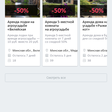
-50%
-50%
-50%
Аренда лодки на
Аренда 5-местной
Аренда дома на
агроусадьбе
комнаты
усадьбе «Рыжий
«Вилейская
на агроусадьбе
кот»
Околица»
«У Виктора»
Аренда лодки при
Аренда 5-местной
Аренда дома в будни
аренде агроусадьбы —
комнаты от 7 дней
дни со скидкой 50%
10 руб. вместо 20 руб.
со скидкой 50%
Минская обл., Вилейский р-н, дер. Кумельщина, Центральная ул., д. 55
Минская обл., Мядельский р-н, дер. Скоры, 
Минская область, 
Осталось 7 дней
Осталось 3 дня
Осталось 2 дня
18
39
38
Смотреть все