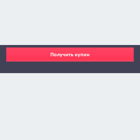
Получить купон
Zabava © 2009 - 2026
info@zabava.by
КАТАЛОГ
КУПОНЫ
КАК ЭТО РАБОТАЕТ